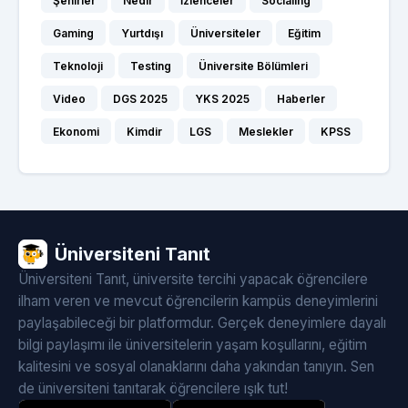
Şehirler
Nedir
İzlenceler
Socialing
Gaming
Yurtdışı
Üniversiteler
Eğitim
Teknoloji
Testing
Üniversite Bölümleri
Video
DGS 2025
YKS 2025
Haberler
Ekonomi
Kimdir
LGS
Meslekler
KPSS
Üniversiteni Tanıt
Üniversiteni Tanıt, üniversite tercihi yapacak öğrencilere
ilham veren ve mevcut öğrencilerin kampüs deneyimlerini
paylaşabileceği bir platformdur. Gerçek deneyimlere dayalı
bilgi paylaşımı ile üniversitelerin yaşam koşullarını, eğitim
kalitesini ve sosyal olanaklarını daha yakından tanıyın. Sen
de üniversiteni tanıtarak öğrencilere ışık tut!