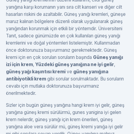
yanığına karşı korumanın yanı sıra cilt kanseri ve diğer cilt
hasarları riskini de azaltabilir. Güneş yanığı kremleri, güneşe
maruz kalınan bölgelere düzenli olarak uygulanarak güneş
yanığından korunmak için etkili bir yöntemdir. Üniversiteni
Tanıt, sadece günümüzde en çok kullanılan güneş yanığı
kremlerini ve doğal yöntemleri listelemiştir. Kullanmadan
önce doktorunuza başvurmanız gerekmektedir. Güneş
kremi için en çok sorulan soruların başında
Güneş yanığı
izi için krem
,
Yüzdeki güneş yanığına ne iyi gelir
,
güneş yağı kaşıntısı kremi
ve
güneş yanığına
antibiyotikli krem
gibi sorular sorulmaktadır. Bu soruların
cevabı için mutlaka doktorunuza başvurmanız
önerilmektedir.
Sizler için bugün güneş yanığına hangi krem iyi gelir, güneş
yanığına güneş kremi sürülürmü, gunes yanigina iyi gelen
krem nelerdir, güneş yanığı için krem önerileri, güneş
yanığına aloe vera sürülür mü, güneş kremi yanığa iyi gelir
mi gibi sorulara cevap verdik. Güneş yanığına mahruz