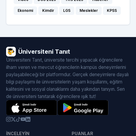
Ekonomi
Kimdir
LGS
Meslekler
KPSS
Üniversiteni Tanıt
Üniversiteni Tanıt, üniversite tercihi yapacak öğrencilere
ilham veren ve mevcut öğrencilerin kampüs deneyimlerini
paylaşabileceği bir platformdur. Gerçek deneyimlere dayalı
bilgi paylaşımı ile üniversitelerin yaşam koşullarını, eğitim
kalitesini ve sosyal olanaklarını daha yakından tanıyın. Sen
de üniversiteni tanıtarak öğrencilere ışık tut!
İNCELEYIN
PUANLAR