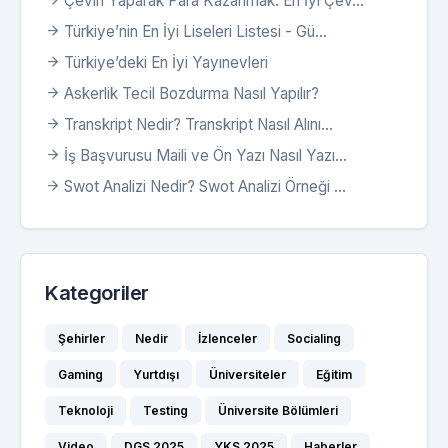
Çeviri Yaparak Para Kazanmak: En İyi Çev...
Türkiye’nin En İyi Liseleri Listesi - Gü...
Türkiye’deki En İyi Yayınevleri
Askerlik Tecil Bozdurma Nasıl Yapılır?
Transkript Nedir? Transkript Nasıl Alını...
İş Başvurusu Maili ve Ön Yazı Nasıl Yazı...
Swot Analizi Nedir? Swot Analizi Örneği ...
Kategoriler
Şehirler
Nedir
İzlenceler
Socialing
Gaming
Yurtdışı
Üniversiteler
Eğitim
Teknoloji
Testing
Üniversite Bölümleri
Video
DGS 2025
YKS 2025
Haberler