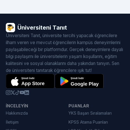
Üniversiteni Tanıt
Üniversiteni Tanıt, üniversite tercihi yapacak öğrencilere
ilham veren ve mevcut öğrencilerin kampüs deneyimlerini
paylaşabileceği bir platformdur. Gerçek deneyimlere dayalı
bilgi paylaşımı ile üniversitelerin yaşam koşullarını, eğitim
kalitesini ve sosyal olanaklarını daha yakından tanıyın. Sen
de üniversiteni tanıtarak öğrencilere ışık tut!
İNCELEYIN
PUANLAR
Hakkımızda
YKS Başarı Sıralamaları
İletişim
KPSS Atama Puanları