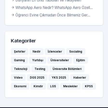
Dünyanın En Ünlü Tabloları Ve Hikayeleri
WhatsApp Aero Nedir? WhatsApp Aero Özell...
Öğrenci Evine Çıkmadan Önce Bilmeniz Ger...
Kategoriler
Şehirler
Nedir
İzlenceler
Socialing
Gaming
Yurtdışı
Üniversiteler
Eğitim
Teknoloji
Testing
Üniversite Bölümleri
Video
DGS 2025
YKS 2025
Haberler
Ekonomi
Kimdir
LGS
Meslekler
KPSS