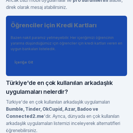
Ancak bazı mobil uygulamalar ile
pro sürümlerini
alabilir,
direk olarak mesaj atabilirsiniz.
Öğrenciler için Kredi Kartları
Bazen nakit paramız yetmeyebilir. Her içeriğimizi öğrencinin
yararına düşündüğümüz için öğrenciler için kredi kartları veren en
uygun bankaları listeledik.
İçeriğe Git
Türkiye'de en çok kullanılan arkadaşlık
uygulamaları nelerdir?
Türkiye'de en çok kullanılan arkadaşlık uygulamaları
Bumble, Tinder, OkCupid, Azar, Badoo ve
Connected2.me
'dir. Ayrıca, dünyada en çok kullanılan
arkadaşlık uygulamaları listemizi inceleyerek alternatifleri
öğrenebilirsiniz.