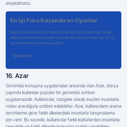
erişebilirsiniz.
En İyi Para Kazandıran Oyunlar
Birçok insan oyun oynamayı çok sever. Oyun oynamayı seven
kişiler para kazanma yolları arıyorsa işte bu yazı onlar için. En iyi
para kazandıran oyunlar aşağıda.
İçeriğe Git
16. Azar
Görüntülü konuşma uygulamaları arasında olan Azar, dünya
çapında kullanılan popüler bir görüntülü sohbet
uygulamasıdır. Kullanıcılar, rastgele olarak seçilen insanlarla
video aracılığıyla sohbet edebilirler. Azar, kullanıcıların arama
tercihlerine göre farklı ülkelerdeki insanlarla tanışmalarına
izin verir. Bu sayede, kullanıcılar farklı kültürlerden insanlarla
tanışabilir ve farklı dillerde konuşma pratiği yapabilirler.