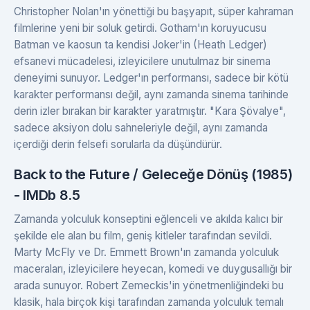
Christopher Nolan'ın yönettiği bu başyapıt, süper kahraman
filmlerine yeni bir soluk getirdi. Gotham'ın koruyucusu
Batman ve kaosun ta kendisi Joker'in (Heath Ledger)
efsanevi mücadelesi, izleyicilere unutulmaz bir sinema
deneyimi sunuyor. Ledger'ın performansı, sadece bir kötü
karakter performansı değil, aynı zamanda sinema tarihinde
derin izler bırakan bir karakter yaratmıştır. "Kara Şövalye",
sadece aksiyon dolu sahneleriyle değil, aynı zamanda
içerdiği derin felsefi sorularla da düşündürür.
Back to the Future / Geleceğe Dönüş (1985)
- IMDb 8.5
Zamanda yolculuk konseptini eğlenceli ve akılda kalıcı bir
şekilde ele alan bu film, geniş kitleler tarafından sevildi.
Marty McFly ve Dr. Emmett Brown'ın zamanda yolculuk
maceraları, izleyicilere heyecan, komedi ve duygusallığı bir
arada sunuyor. Robert Zemeckis'in yönetmenliğindeki bu
klasik, hala birçok kişi tarafından zamanda yolculuk temalı