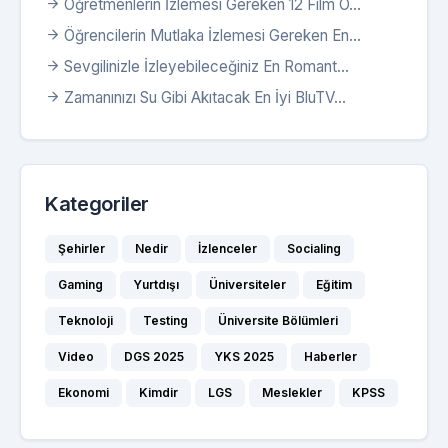
Öğretmenlerin İzlemesi Gereken 12 Film Ö...
Öğrencilerin Mutlaka İzlemesi Gereken En...
Sevgilinizle İzleyebileceğiniz En Romant...
Zamanınızı Su Gibi Akıtacak En İyi BluTV...
Kategoriler
Şehirler
Nedir
İzlenceler
Socialing
Gaming
Yurtdışı
Üniversiteler
Eğitim
Teknoloji
Testing
Üniversite Bölümleri
Video
DGS 2025
YKS 2025
Haberler
Ekonomi
Kimdir
LGS
Meslekler
KPSS