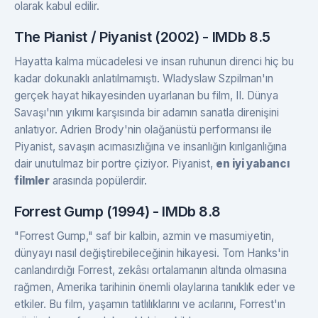
olarak kabul edilir.
The Pianist / Piyanist (2002) - IMDb 8.5
Hayatta kalma mücadelesi ve insan ruhunun direnci hiç bu
kadar dokunaklı anlatılmamıştı. Wladyslaw Szpilman'ın
gerçek hayat hikayesinden uyarlanan bu film, II. Dünya
Savaşı'nın yıkımı karşısında bir adamın sanatla direnişini
anlatıyor. Adrien Brody'nin olağanüstü performansı ile
Piyanist, savaşın acımasızlığına ve insanlığın kırılganlığına
dair unutulmaz bir portre çiziyor. Piyanist,
en iyi yabancı
filmler
arasında popülerdir.
Forrest Gump (1994) - IMDb 8.8
"Forrest Gump," saf bir kalbin, azmin ve masumiyetin,
dünyayı nasıl değiştirebileceğinin hikayesi. Tom Hanks'in
canlandırdığı Forrest, zekâsı ortalamanın altında olmasına
rağmen, Amerika tarihinin önemli olaylarına tanıklık eder ve
etkiler. Bu film, yaşamın tatlılıklarını ve acılarını, Forrest'ın