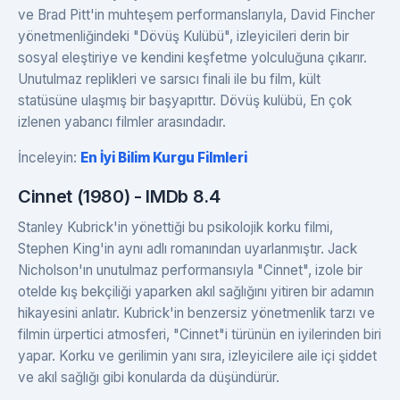
ve Brad Pitt'in muhteşem performanslarıyla, David Fincher
yönetmenliğindeki "Dövüş Kulübü", izleyicileri derin bir
sosyal eleştiriye ve kendini keşfetme yolculuğuna çıkarır.
Unutulmaz replikleri ve sarsıcı finali ile bu film, kült
statüsüne ulaşmış bir başyapıttır. Dövüş kulübü, En çok
izlenen yabancı filmler arasındadır.
İnceleyin:
En İyi Bilim Kurgu Filmleri
Cinnet (1980) - IMDb 8.4
Stanley Kubrick'in yönettiği bu psikolojik korku filmi,
Stephen King'in aynı adlı romanından uyarlanmıştır. Jack
Nicholson'ın unutulmaz performansıyla "Cinnet", izole bir
otelde kış bekçiliği yaparken akıl sağlığını yitiren bir adamın
hikayesini anlatır. Kubrick'in benzersiz yönetmenlik tarzı ve
filmin ürpertici atmosferi, "Cinnet"i türünün en iyilerinden biri
yapar. Korku ve gerilimin yanı sıra, izleyicilere aile içi şiddet
ve akıl sağlığı gibi konularda da düşündürür.