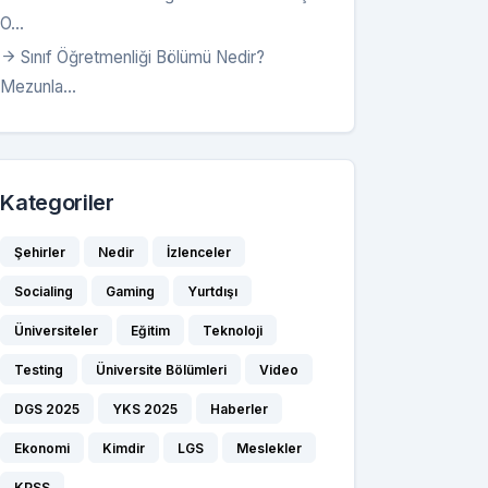
O...
Sınıf Öğretmenliği Bölümü Nedir?
Mezunla...
Kategoriler
Şehirler
Nedir
İzlenceler
Socialing
Gaming
Yurtdışı
Üniversiteler
Eğitim
Teknoloji
Testing
Üniversite Bölümleri
Video
DGS 2025
YKS 2025
Haberler
Ekonomi
Kimdir
LGS
Meslekler
KPSS