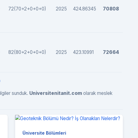
0
72(70+2+0+0+0)
2025
424.86345
70808
0
82(80+2+0+0+0)
2025
423.10991
72664
)
ilgiler sunduk.
Universitenitanit.com
olarak meslek
Üniversite Bölümleri