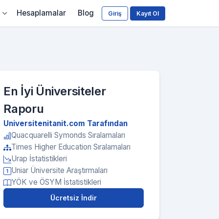
Hesaplamalar
Blog
Giriş
Kayıt Ol
En İyi Üniversiteler
Raporu
Universitenitanit.com Tarafından
Quacquarelli Symonds Sıralamaları
Times Higher Education Sıralamaları
Urap İstatistikleri
Uniar Üniversite Araştırmaları
YÖK ve ÖSYM İstatistikleri
Ücretsiz İndir