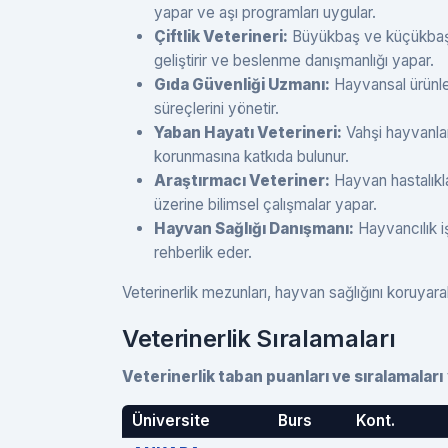
yapar ve aşı programları uygular.
Çiftlik Veterineri:
Büyükbaş ve küçükbaş ha
geliştirir ve beslenme danışmanlığı yapar.
Gıda Güvenliği Uzmanı:
Hayvansal ürünleri
süreçlerini yönetir.
Yaban Hayatı Veterineri:
Vahşi hayvanları
korunmasına katkıda bulunur.
Araştırmacı Veteriner:
Hayvan hastalıkl
üzerine bilimsel çalışmalar yapar.
Hayvan Sağlığı Danışmanı:
Hayvancılık iş
rehberlik eder.
Veterinerlik mezunları, hayvan sağlığını koruyar
Veterinerlik Sıralamaları
Veterinerlik taban puanları ve sıralamaları
Üniversite
Burs
Kont.