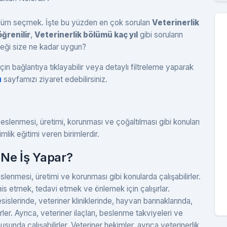
 bölüm seçmek. İşte bu yüzden en çok sorulan
Veterinerlik
ğrenilir
,
Veterinerlik bölümü kaç yıl
gibi soruların
leği size ne kadar uygun?
çin bağlantıya tıklayabilir veya detaylı filtreleme yaparak
u
sayfamızı ziyaret edebilirsiniz.
 beslenmesi, üretimi, korunması ve çoğaltılması gibi konuları
mlik eğitimi veren birimlerdir.
Ne İş Yapar?
slenmesi, üretimi ve korunması gibi konularda çalışabilirler.
his etmek, tedavi etmek ve önlemek için çalışırlar.
islerinde, veteriner kliniklerinde, hayvan barınaklarında,
er. Ayrıca, veteriner ilaçları, beslenme takviyeleri ve
usunda çalışabilirler. Veteriner hekimler, ayrıca veterinerlik