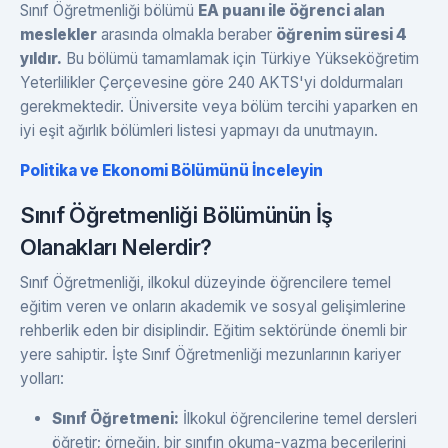
Sınıf Öğretmenliği bölümü
EA puanı ile öğrenci alan
meslekler
arasında olmakla beraber
öğrenim süresi 4
yıldır.
Bu bölümü tamamlamak için Türkiye Yükseköğretim
Yeterlilikler Çerçevesine göre 240 AKTS'yi doldurmaları
gerekmektedir. Üniversite veya bölüm tercihi yaparken en
iyi eşit ağırlık bölümleri listesi yapmayı da unutmayın.
Politika ve Ekonomi Bölümünü İnceleyin
Sınıf Öğretmenliği Bölümünün İş
Olanakları Nelerdir?
Sınıf Öğretmenliği, ilkokul düzeyinde öğrencilere temel
eğitim veren ve onların akademik ve sosyal gelişimlerine
rehberlik eden bir disiplindir. Eğitim sektöründe önemli bir
yere sahiptir. İşte Sınıf Öğretmenliği mezunlarının kariyer
yolları:
Sınıf Öğretmeni:
İlkokul öğrencilerine temel dersleri
öğretir; örneğin, bir sınıfın okuma-yazma becerilerini