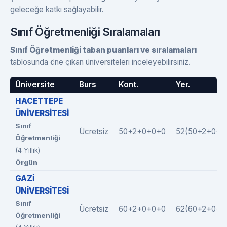
geleceğe katkı sağlayabilir.
Sınıf Öğretmenliği Sıralamaları
Sınıf Öğretmenliği taban puanları ve sıralamaları
tablosunda öne çıkan üniversiteleri inceleyebilirsiniz.
Üniversite
Burs
Kont.
Yer.
HACETTEPE
ÜNİVERSİTESİ
Sınıf
Ücretsiz
50+2+0+0+0
52(50+2+0+0
Öğretmenliği
(4 Yıllık)
Örgün
GAZİ
ÜNİVERSİTESİ
Sınıf
Ücretsiz
60+2+0+0+0
62(60+2+0+0
Öğretmenliği