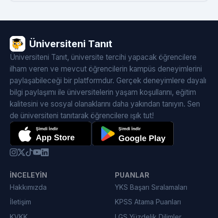
Üniversiteni Tanıt
Üniversiteni Tanıt, üniversite tercihi yapacak öğrencilere
ilham veren ve mevcut öğrencilerin kampüs deneyimlerini
paylaşabileceği bir platformdur. Gerçek deneyimlere dayalı
bilgi paylaşımı ile üniversitelerin yaşam koşullarını, eğitim
kalitesini ve sosyal olanaklarını daha yakından tanıyın. Sen
de üniversiteni tanıtarak öğrencilere ışık tut!
İNCELEYIN
PUANLAR
Hakkımızda
YKS Başarı Sıralamaları
İletişim
KPSS Atama Puanları
KVKK
LGS Yüzdelik Dilimler