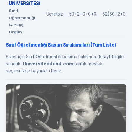
ÜNİVERSİTESİ
Sınıf
Ücretsiz
50+2+0+0+0
52(50+2+0+0
Öğretmenliği
(4 Yıllık)
Örgün
Sınıf Öğretmenliği Başarı Sıralamaları (Tüm Liste)
Sizler için Sınıf Öğretmenliği bölümü hakkında detaylı bilgiler
sunduk.
Universitenitanit.com
olarak meslek
seçiminizde başarılar dileriz.