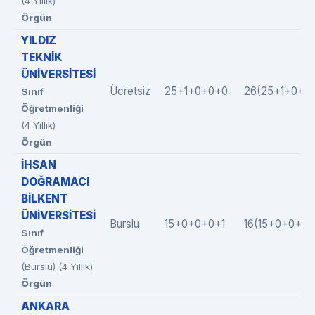
(4 Yıllık)
Örgün
YILDIZ
TEKNİK
ÜNİVERSİTESİ
Ücretsiz
25+1+0+0+0
26(25+1+0+0
Sınıf
Öğretmenliği
(4 Yıllık)
Örgün
İHSAN
DOĞRAMACI
BİLKENT
ÜNİVERSİTESİ
Burslu
15+0+0+0+1
16(15+0+0+0+
Sınıf
Öğretmenliği
(Burslu) (4 Yıllık)
Örgün
ANKARA