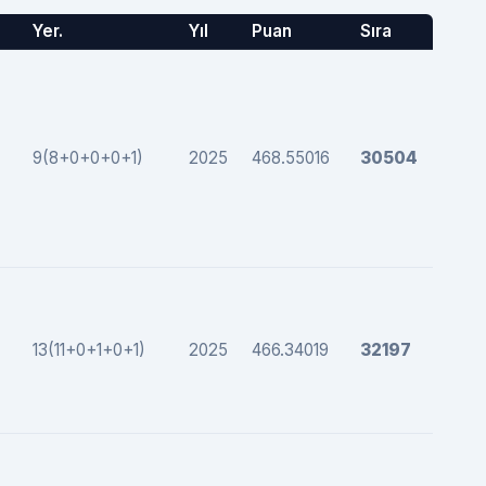
Yer.
Yıl
Puan
Sıra
9(8+0+0+0+1)
2025
468.55016
30504
13(11+0+1+0+1)
2025
466.34019
32197