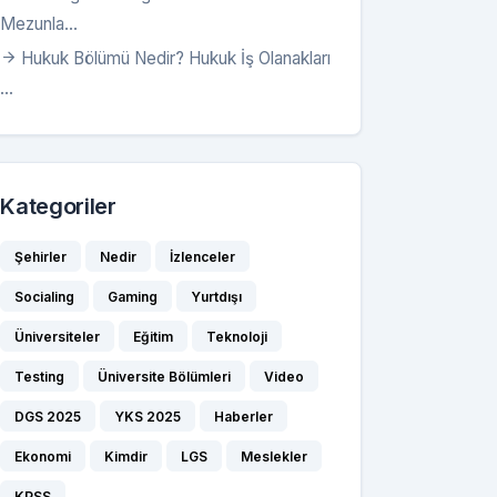
Mezunla...
Hukuk Bölümü Nedir? Hukuk İş Olanakları
...
Kategoriler
Şehirler
Nedir
İzlenceler
Socialing
Gaming
Yurtdışı
Üniversiteler
Eğitim
Teknoloji
Testing
Üniversite Bölümleri
Video
DGS 2025
YKS 2025
Haberler
Ekonomi
Kimdir
LGS
Meslekler
KPSS