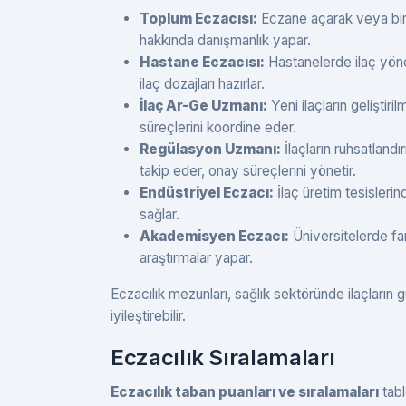
Toplum Eczacısı:
Eczane açarak veya bir e
hakkında danışmanlık yapar.
Hastane Eczacısı:
Hastanelerde ilaç yöneti
ilaç dozajları hazırlar.
İlaç Ar-Ge Uzmanı:
Yeni ilaçların geliştiri
süreçlerini koordine eder.
Regülasyon Uzmanı:
İlaçların ruhsatland
takip eder, onay süreçlerini yönetir.
Endüstriyel Eczacı:
İlaç üretim tesislerind
sağlar.
Akademisyen Eczacı:
Üniversitelerde far
araştırmalar yapar.
Eczacılık mezunları, sağlık sektöründe ilaçların g
iyileştirebilir.
Eczacılık Sıralamaları
Eczacılık taban puanları ve sıralamaları
tabl