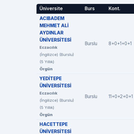
Üniversite
Burs
Kont.
ACIBADEM
MEHMET ALİ
AYDINLAR
ÜNİVERSİTESİ
Burslu
8+0+1+0+1
Eczacılık
(İngilizce) (Burslu)
(5 Yıllık)
Örgün
YEDİTEPE
ÜNİVERSİTESİ
Eczacılık
Burslu
11+0+2+0+1
(İngilizce) (Burslu)
(5 Yıllık)
Örgün
HACETTEPE
ÜNİVERSİTESİ