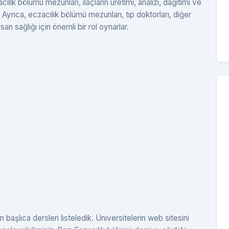
ılık bölümü mezunları, ilaçların üretimi, analizi, dağıtımı ve
r. Ayrıca, eczacılık bölümü mezunları, tıp doktorları, diğer
nsan sağlığı için önemli bir rol oynarlar.
başlıca dersleri listeledik. Üniversitelerin web sitesini