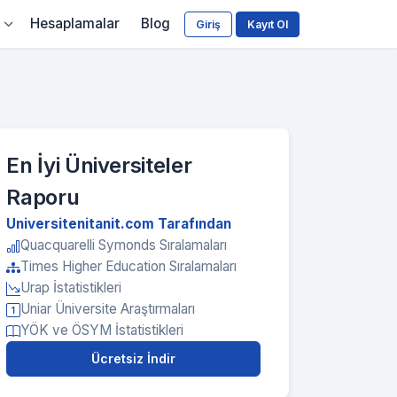
Hesaplamalar
Blog
Giriş
Kayıt Ol
En İyi Üniversiteler
Raporu
Universitenitanit.com Tarafından
Quacquarelli Symonds Sıralamaları
Times Higher Education Sıralamaları
Urap İstatistikleri
Uniar Üniversite Araştırmaları
YÖK ve ÖSYM İstatistikleri
Ücretsiz İndir