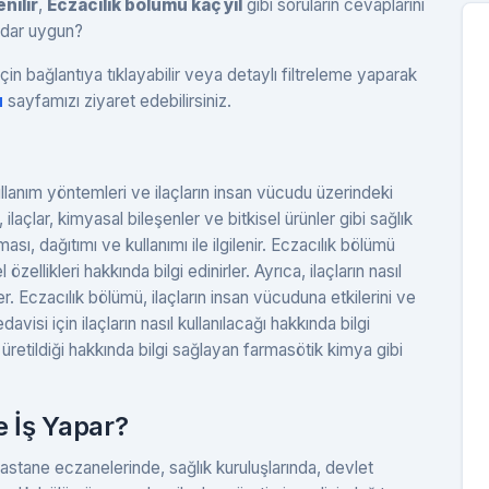
nilir
,
Eczacılık bölümü kaç yıl
gibi soruların cevaplarını
adar uygun?
çin bağlantıya tıklayabilir veya detaylı filtreleme yaparak
u
sayfamızı ziyaret edebilirsiniz.
 kullanım yöntemleri ve ilaçların insan vücudu üzerindeki
ü, ilaçlar, kimyasal bileşenler ve bitkisel ürünler gibi sağlık
ması, dağıtımı ve kullanımı ile ilgilenir. Eczacılık bölümü
 özellikleri hakkında bilgi edinirler. Ayrıca, ilaçların nasıl
ler. Eczacılık bölümü, ilaçların insan vücuduna etkilerini ve
edavisi için ilaçların nasıl kullanılacağı hakkında bilgi
l üretildiği hakkında bilgi sağlayan farmasötik kimya gibi
 İş Yapar?
hastane eczanelerinde, sağlık kuruluşlarında, devlet