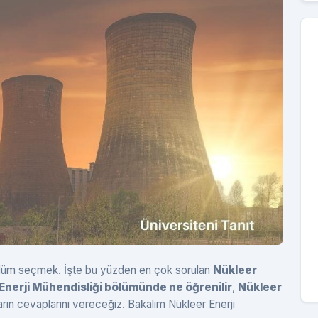
 bölüm seçmek. İşte bu yüzden en çok sorulan
Nükleer
Enerji Mühendisliği bölümünde ne öğrenilir
,
Nükleer
arın cevaplarını vereceğiz. Bakalım Nükleer Enerji