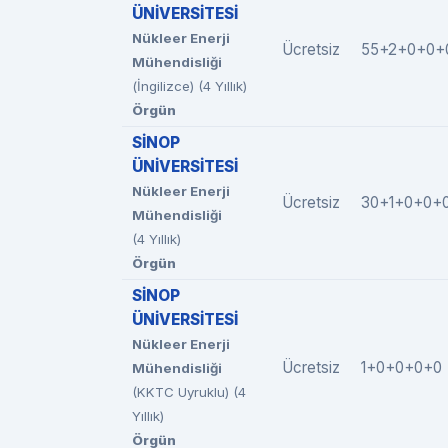
ÜNİVERSİTESİ
Nükleer Enerji
Ücretsiz
55+2+0+0+
Mühendisliği
(İngilizce) (4 Yıllık)
Örgün
SİNOP
ÜNİVERSİTESİ
Nükleer Enerji
Ücretsiz
30+1+0+0+
Mühendisliği
(4 Yıllık)
Örgün
SİNOP
ÜNİVERSİTESİ
Nükleer Enerji
Ücretsiz
1+0+0+0+0
Mühendisliği
(KKTC Uyruklu) (4
Yıllık)
Örgün