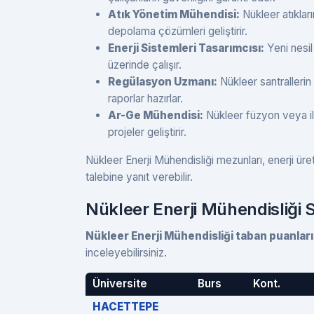
Atık Yönetim Mühendisi:
Nükleer atıkları
depolama çözümleri geliştirir.
Enerji Sistemleri Tasarımcısı:
Yeni nesil
üzerinde çalışır.
Regülasyon Uzmanı:
Nükleer santrallerin
raporlar hazırlar.
Ar-Ge Mühendisi:
Nükleer füzyon veya iler
projeler geliştirir.
Nükleer Enerji Mühendisliği mezunları, enerji ür
talebine yanıt verebilir.
Nükleer Enerji Mühendisliği 
Nükleer Enerji Mühendisliği taban puanları 
inceleyebilirsiniz.
Üniversite
Burs
Kont.
HACETTEPE