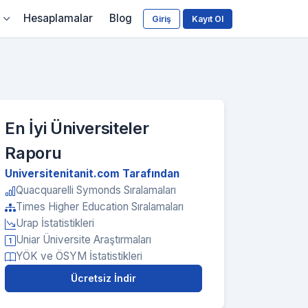
Hesaplamalar
Blog
Giriş
Kayıt Ol
En İyi Üniversiteler
Raporu
Universitenitanit.com Tarafından
Quacquarelli Symonds Sıralamaları
Times Higher Education Sıralamaları
Urap İstatistikleri
Uniar Üniversite Araştırmaları
YÖK ve ÖSYM İstatistikleri
Ücretsiz İndir