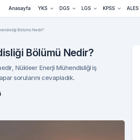
Anasayfa
YKS
DGS
LGS
KPSS
ALES
hendisliği Bölümü Nedir?
isliği Bölümü Nedir?
edir, Nükleer Enerji Mühendisliği iş
yapar sorularını cevapladık.
i