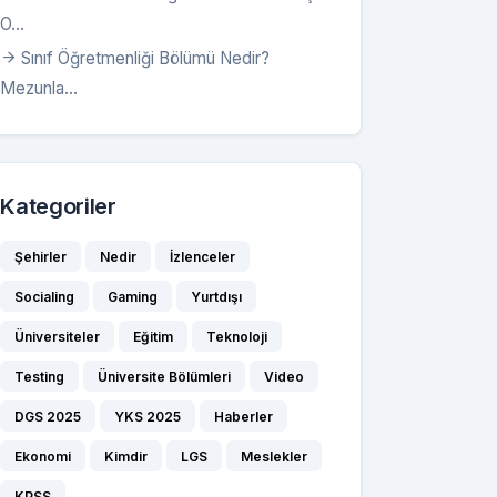
O...
Sınıf Öğretmenliği Bölümü Nedir?
Mezunla...
Kategoriler
Şehirler
Nedir
İzlenceler
Socialing
Gaming
Yurtdışı
Üniversiteler
Eğitim
Teknoloji
Testing
Üniversite Bölümleri
Video
DGS 2025
YKS 2025
Haberler
Ekonomi
Kimdir
LGS
Meslekler
KPSS