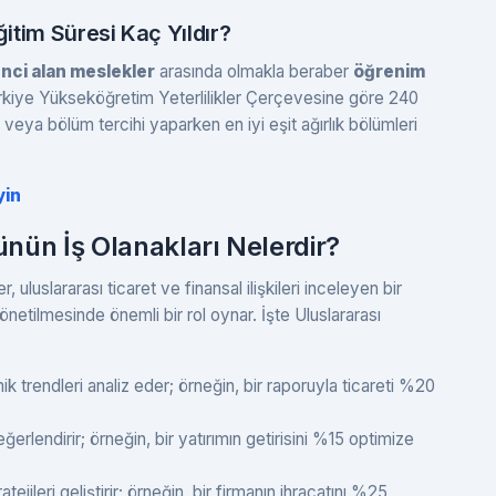
tim Süresi Kaç Yıldır?
enci alan meslekler
arasında olmakla beraber
öğrenim
kiye Yükseköğretim Yeterlilikler Çerçevesine göre 240
eya bölüm tercihi yaparken en iyi eşit ağırlık bölümleri
yin
nün İş Olanakları Nelerdir?
uluslararası ticaret ve finansal ilişkileri inceleyen bir
netilmesinde önemli bir rol oynar. İşte Uluslararası
 trendleri analiz eder; örneğin, bir raporuyla ticareti %20
ğerlendirir; örneğin, bir yatırımın getirisini %15 optimize
tejileri geliştirir; örneğin, bir firmanın ihracatını %25