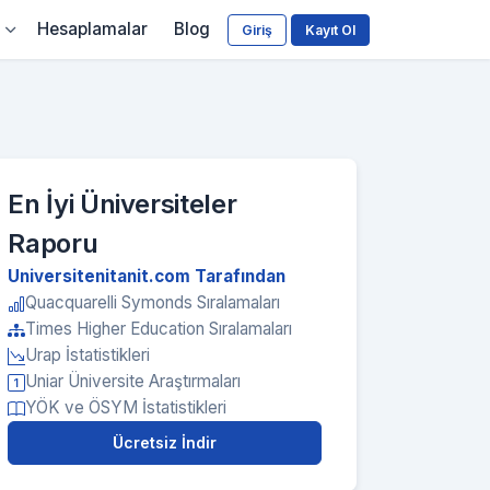
Hesaplamalar
Blog
Giriş
Kayıt Ol
En İyi Üniversiteler
Raporu
Universitenitanit.com Tarafından
Quacquarelli Symonds Sıralamaları
Times Higher Education Sıralamaları
Urap İstatistikleri
Uniar Üniversite Araştırmaları
YÖK ve ÖSYM İstatistikleri
Ücretsiz İndir