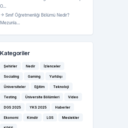
O...
Sınıf Öğretmenliği Bölümü Nedir?
Mezunla...
Kategoriler
Şehirler
Nedir
İzlenceler
Socialing
Gaming
Yurtdışı
Üniversiteler
Eğitim
Teknoloji
Testing
Üniversite Bölümleri
Video
DGS 2025
YKS 2025
Haberler
Ekonomi
Kimdir
LGS
Meslekler
KPSS