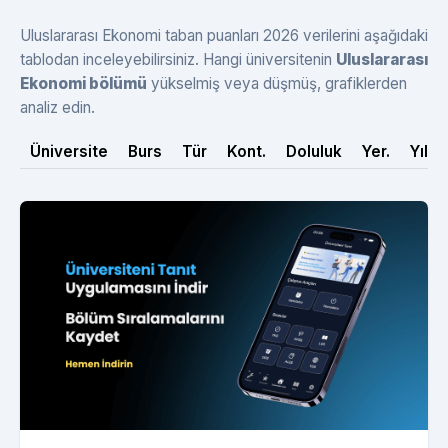
Uluslararası Ekonomi taban puanları 2026 verilerini aşağıdaki
tablodan inceleyebilirsiniz. Hangi üniversitenin
Uluslararası
Ekonomi bölümü
yükselmiş veya düşmüş, grafiklerden
analiz edin.
Üniversite
Burs
Tür
Kont.
Doluluk
Yer.
Yıl