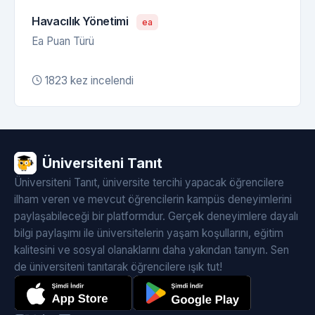
Havacılık Yönetimi
ea
Ea Puan Türü
1823 kez incelendi
Üniversiteni Tanıt
Üniversiteni Tanıt, üniversite tercihi yapacak öğrencilere
ilham veren ve mevcut öğrencilerin kampüs deneyimlerini
paylaşabileceği bir platformdur. Gerçek deneyimlere dayalı
bilgi paylaşımı ile üniversitelerin yaşam koşullarını, eğitim
kalitesini ve sosyal olanaklarını daha yakından tanıyın. Sen
de üniversiteni tanıtarak öğrencilere ışık tut!