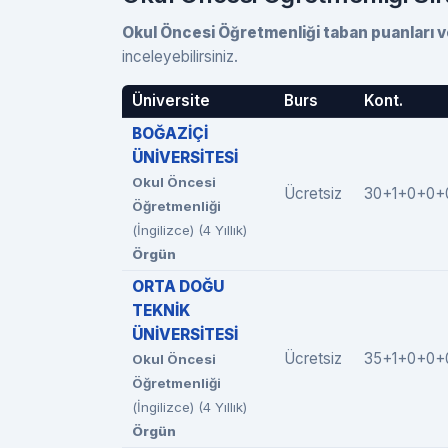
Okul Öncesi Öğretmenliği taban puanları ve
inceleyebilirsiniz.
Üniversite
Burs
Kont.
BOĞAZİÇİ
ÜNİVERSİTESİ
Okul Öncesi
Ücretsiz
30+1+0+0+
Öğretmenliği
(İngilizce) (4 Yıllık)
Örgün
ORTA DOĞU
TEKNİK
ÜNİVERSİTESİ
Ücretsiz
35+1+0+0+
Okul Öncesi
Öğretmenliği
(İngilizce) (4 Yıllık)
Örgün