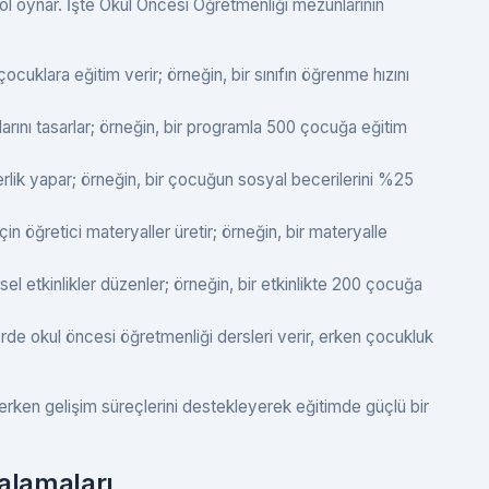
rol oynar. İşte Okul Öncesi Öğretmenliği mezunlarının
ocuklara eğitim verir; örneğin, bir sınıfın öğrenme hızını
rını tasarlar; örneğin, bir programla 500 çocuğa eğitim
rlik yapar; örneğin, bir çocuğun sosyal becerilerini %25
in öğretici materyaller üretir; örneğin, bir materyalle
sel etkinlikler düzenler; örneğin, bir etkinlikte 200 çocuğa
rde okul öncesi öğretmenliği dersleri verir, erken çocukluk
erken gelişim süreçlerini destekleyerek eğitimde güçlü bir
alamaları