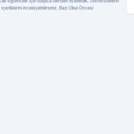
öğrenciler için başlıca dersleri listeledik. Üniversitelerin
çeriklerini inceleyebilirsiniz. Bazı Okul Öncesi