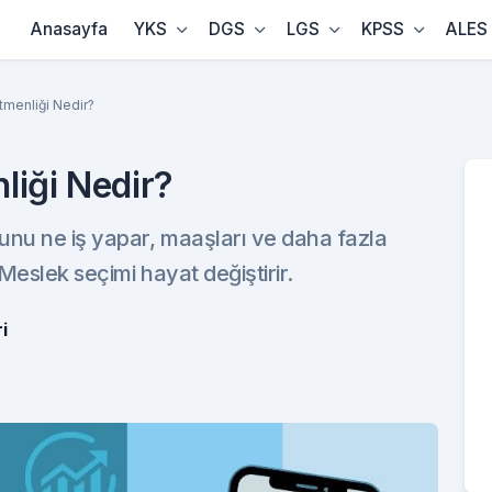
Anasayfa
YKS
DGS
LGS
KPSS
ALES
menliği Nedir?
liği Nedir?
unu ne iş yapar, maaşları ve daha fazla
Meslek seçimi hayat değiştirir.
i