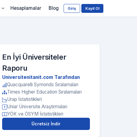
Hesaplamalar
Blog
Giriş
Kayıt Ol
En İyi Üniversiteler
Raporu
Universitenitanit.com Tarafından
Quacquarelli Symonds Sıralamaları
Times Higher Education Sıralamaları
Urap İstatistikleri
Uniar Üniversite Araştırmaları
YÖK ve ÖSYM İstatistikleri
Ücretsiz İndir