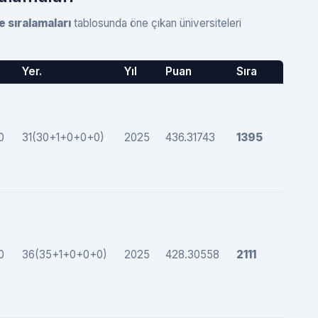
 sıralamaları
tablosunda öne çıkan üniversiteleri
Yer.
Yıl
Puan
Sıra
0
31(30+1+0+0+0)
2025
436.31743
1395
0
36(35+1+0+0+0)
2025
428.30558
2111