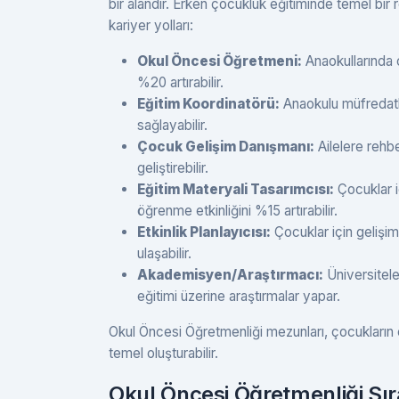
bir alandır. Erken çocukluk eğitiminde temel bir 
kariyer yolları:
Okul Öncesi Öğretmeni:
Anaokullarında ç
%20 artırabilir.
Eğitim Koordinatörü:
Anaokulu müfredatla
sağlayabilir.
Çocuk Gelişim Danışmanı:
Ailelere rehbe
geliştirebilir.
Eğitim Materyali Tasarımcısı:
Çocuklar iç
öğrenme etkinliğini %15 artırabilir.
Etkinlik Planlayıcısı:
Çocuklar için gelişim
ulaşabilir.
Akademisyen/Araştırmacı:
Üniversitele
eğitimi üzerine araştırmalar yapar.
Okul Öncesi Öğretmenliği mezunları, çocukların 
temel oluşturabilir.
Okul Öncesi Öğretmenliği Sır