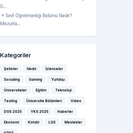
O...
Sınıf Öğretmenliği Bölümü Nedir?
Mezunla...
Kategoriler
Şehirler
Nedir
İzlenceler
Socialing
Gaming
Yurtdışı
Üniversiteler
Eğitim
Teknoloji
Testing
Üniversite Bölümleri
Video
DGS 2025
YKS 2025
Haberler
Ekonomi
Kimdir
LGS
Meslekler
KPSS