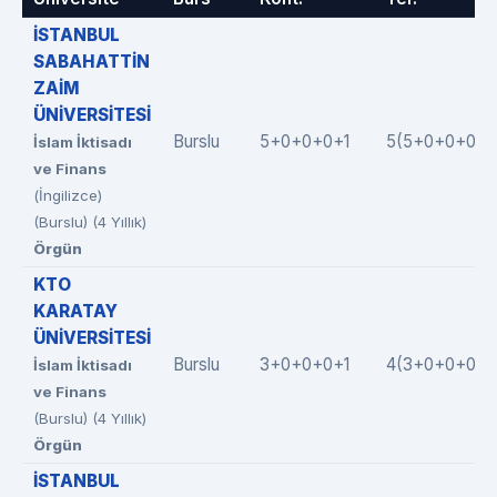
İSTANBUL
SABAHATTİN
ZAİM
ÜNİVERSİTESİ
Burslu
5+0+0+0+1
5(5+0+0+0+0
İslam İktisadı
ve Finans
(İngilizce)
(Burslu) (4 Yıllık)
Örgün
KTO
KARATAY
ÜNİVERSİTESİ
Burslu
3+0+0+0+1
4(3+0+0+0+1
İslam İktisadı
ve Finans
(Burslu) (4 Yıllık)
Örgün
İSTANBUL