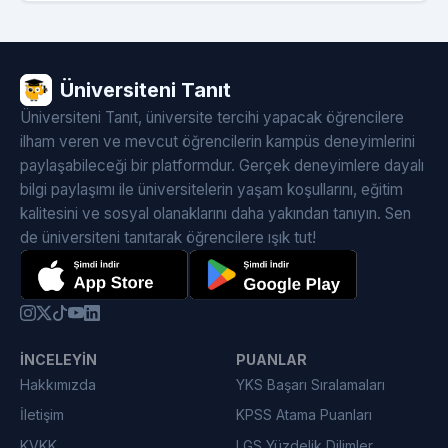
Üniversiteni Tanıt
Üniversiteni Tanıt, üniversite tercihi yapacak öğrencilere
ilham veren ve mevcut öğrencilerin kampüs deneyimlerini
paylaşabileceği bir platformdur. Gerçek deneyimlere dayalı
bilgi paylaşımı ile üniversitelerin yaşam koşullarını, eğitim
kalitesini ve sosyal olanaklarını daha yakından tanıyın. Sen
de üniversiteni tanıtarak öğrencilere ışık tut!
İNCELEYIN
PUANLAR
Hakkımızda
YKS Başarı Sıralamaları
İletişim
KPSS Atama Puanları
KVKK
LGS Yüzdelik Dilimler