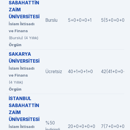
SABAHATTİN
ZAİM
ÜNİVERSİTESİ
Burslu
5+0+0+0+1
5(5+0+0+0+0
İslam İktisadı
ve Finans
(Burslu) (4 Yıllık)
Örgün
SAKARYA
ÜNİVERSİTESİ
İslam İktisadı
Ücretsiz
40+1+0+1+0
42(41+0+0+1+
ve Finans
(4 Yıllık)
Örgün
İSTANBUL
SABAHATTİN
ZAİM
ÜNİVERSİTESİ
%50
20+0+0+0+0
7(7+0+0+0+0
İslam İktisadı
İndirimli