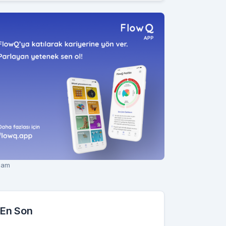
lam
En Son