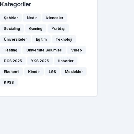
Kategoriler
Şehirler
Nedir
İzlenceler
Socialing
Gaming
Yurtdışı
Üniversiteler
Eğitim
Teknoloji
Testing
Üniversite Bölümleri
Video
DGS 2025
YKS 2025
Haberler
Ekonomi
Kimdir
LGS
Meslekler
KPSS