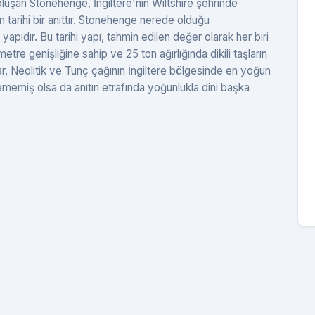
 oluşan Stonehenge, İngiltere'nin Wiltshire şehrinde
tarihi bir anıttır. Stonehenge nerede olduğu
ıdır. Bu tarihi yapı, tahmin edilen değer olarak her biri
tre genişliğine sahip ve 25 ton ağırlığında dikili taşların
ar, Neolitik ve Tunç çağının İngiltere bölgesinde en yoğun
lememiş olsa da anıtın etrafında yoğunlukla dini başka