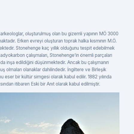
en arkeologlar, oluşturulmuş olan bu gizemli yapının MÖ 3000
maktadır. Erken evreyi oluşturan toprak halka kısmının M.Ö.
mektedir. Stonehenge kaç yıllık olduğunu tespit edebilmek
an Radyokarbon çalışmaları, Stonehenge’in önemli parçaları
ında inşa edildiğini düşünmektedir. Ancak bu çalışmanın
 olmaları olanaklar dahilindedir. İngiltere ve Birleşik
 eser bir kültür simgesi olarak kabul edilir. 1882 yılında
ndan itibaren Eski bir Anıt olarak kabul edilmiştir.