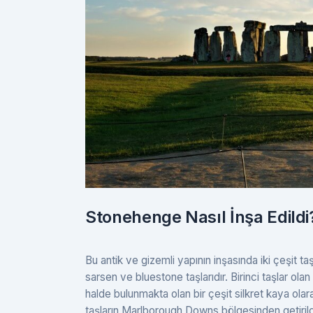
Stonehenge Nasıl İnşa Edildi
Bu antik ve gizemli yapının inşasında iki çeşit taş 
sarsen ve bluestone taşlarıdır. Birinci taşlar ola
halde bulunmakta olan bir çeşit silkret kaya olar
taşların Marlborough Downs bölgesinden getirild