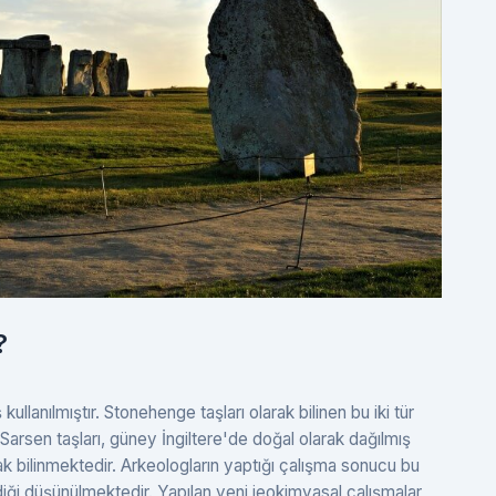
?
kullanılmıştır. Stonehenge taşları olarak bilinen bu iki tür
n Sarsen taşları, güney İngiltere'de doğal olarak dağılmış
ak bilinmektedir. Arkeologların yaptığı çalışma sonucu bu
iği düşünülmektedir. Yapılan yeni jeokimyasal çalışmalar