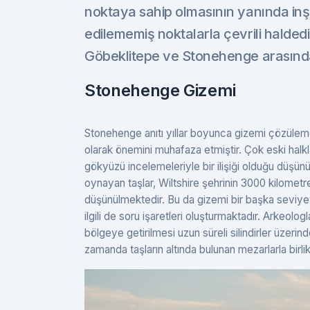
noktaya sahip olmasının yanında inşa
edilememiş noktalarla çevrili haldedir.
Göbeklitepe ve Stonehenge arasında 
Stonehenge Gizemi
Stonehenge anıtı yıllar boyunca gizemi çözülemem
olarak önemini muhafaza etmiştir. Çok eski halkl
gökyüzü incelemeleriyle bir ilişiği olduğu düşün
oynayan taşlar, Wiltshire şehrinin 3000 kilometre
düşünülmektedir. Bu da gizemi bir başka seviyeye
ilgili de soru işaretleri oluşturmaktadır. Arkeolo
bölgeye getirilmesi uzun süreli silindirler üzeri
zamanda taşların altında bulunan mezarlarla birlik