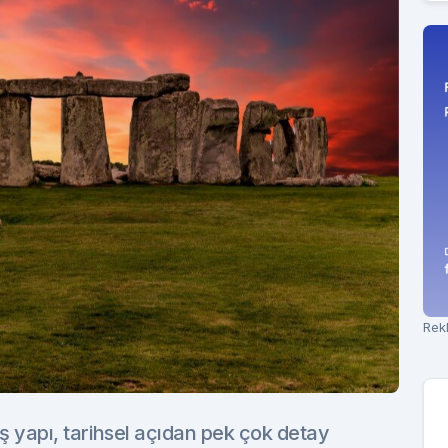
Rek
taş yapı, tarihsel açıdan pek çok detay