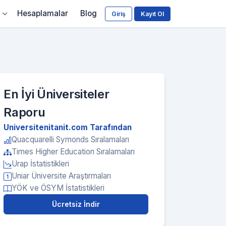
Hesaplamalar
Blog
Giriş
Kayıt Ol
En İyi Üniversiteler
Raporu
Universitenitanit.com Tarafından
Quacquarelli Symonds Sıralamaları
Times Higher Education Sıralamaları
Urap İstatistikleri
Uniar Üniversite Araştırmaları
YÖK ve ÖSYM İstatistikleri
Ücretsiz İndir