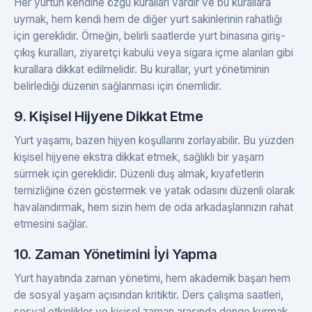
Her yurtun kendine özgü kuralları vardır ve bu kurallara
uymak, hem kendi hem de diğer yurt sakinlerinin rahatlığı
için gereklidir. Örneğin, belirli saatlerde yurt binasına giriş-
çıkış kuralları, ziyaretçi kabulü veya sigara içme alanları gibi
kurallara dikkat edilmelidir. Bu kurallar, yurt yönetiminin
belirlediği düzenin sağlanması için önemlidir.
9. Kişisel Hijyene Dikkat Etme
Yurt yaşamı, bazen hijyen koşullarını zorlayabilir. Bu yüzden
kişisel hijyene ekstra dikkat etmek, sağlıklı bir yaşam
sürmek için gereklidir. Düzenli duş almak, kıyafetlerin
temizliğine özen göstermek ve yatak odasını düzenli olarak
havalandırmak, hem sizin hem de oda arkadaşlarınızın rahat
etmesini sağlar.
10. Zaman Yönetimini İyi Yapma
Yurt hayatında zaman yönetimi, hem akademik başarı hem
de sosyal yaşam açısından kritiktir. Ders çalışma saatleri,
sosyal etkinlikler ve kişisel zaman arasında denge kurmak,