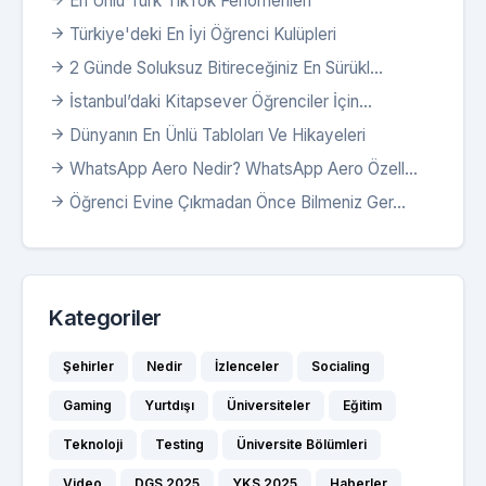
En Ünlü Türk TikTok Fenomenleri
Türkiye'deki En İyi Öğrenci Kulüpleri
2 Günde Soluksuz Bitireceğiniz En Sürükl...
İstanbul’daki Kitapsever Öğrenciler İçin...
Dünyanın En Ünlü Tabloları Ve Hikayeleri
WhatsApp Aero Nedir? WhatsApp Aero Özell...
Öğrenci Evine Çıkmadan Önce Bilmeniz Ger...
Kategoriler
Şehirler
Nedir
İzlenceler
Socialing
Gaming
Yurtdışı
Üniversiteler
Eğitim
Teknoloji
Testing
Üniversite Bölümleri
Video
DGS 2025
YKS 2025
Haberler