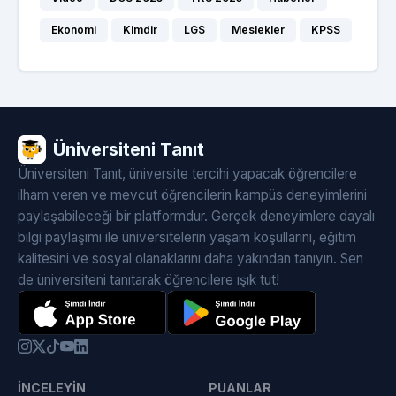
Ekonomi
Kimdir
LGS
Meslekler
KPSS
Üniversiteni Tanıt
Üniversiteni Tanıt, üniversite tercihi yapacak öğrencilere
ilham veren ve mevcut öğrencilerin kampüs deneyimlerini
paylaşabileceği bir platformdur. Gerçek deneyimlere dayalı
bilgi paylaşımı ile üniversitelerin yaşam koşullarını, eğitim
kalitesini ve sosyal olanaklarını daha yakından tanıyın. Sen
de üniversiteni tanıtarak öğrencilere ışık tut!
İNCELEYIN
PUANLAR