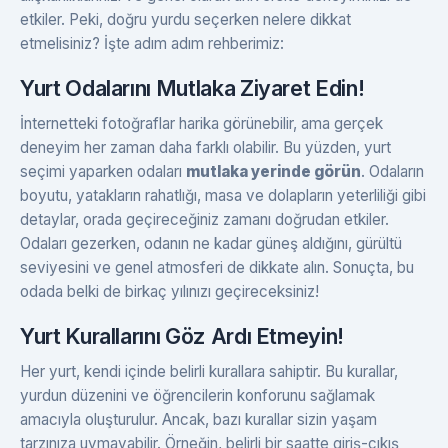
etkiler. Peki, doğru yurdu seçerken nelere dikkat
etmelisiniz? İşte adım adım rehberimiz:
Yurt Odalarını Mutlaka Ziyaret Edin!
İnternetteki fotoğraflar harika görünebilir, ama gerçek
deneyim her zaman daha farklı olabilir. Bu yüzden, yurt
seçimi yaparken odaları
mutlaka yerinde görün
. Odaların
boyutu, yatakların rahatlığı, masa ve dolapların yeterliliği gibi
detaylar, orada geçireceğiniz zamanı doğrudan etkiler.
Odaları gezerken, odanın ne kadar güneş aldığını, gürültü
seviyesini ve genel atmosferi de dikkate alın. Sonuçta, bu
odada belki de birkaç yılınızı geçireceksiniz!
Yurt Kurallarını Göz Ardı Etmeyin!
Her yurt, kendi içinde belirli kurallara sahiptir. Bu kurallar,
yurdun düzenini ve öğrencilerin konforunu sağlamak
amacıyla oluşturulur. Ancak, bazı kurallar sizin yaşam
tarzınıza uymayabilir. Örneğin, belirli bir saatte giriş-çıkış