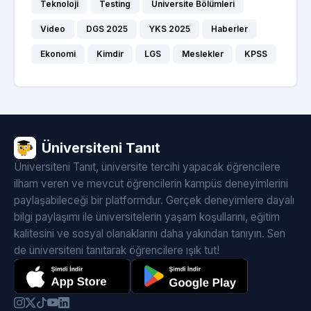
Teknoloji
Testing
Üniversite Bölümleri
Video
DGS 2025
YKS 2025
Haberler
Ekonomi
Kimdir
LGS
Meslekler
KPSS
Üniversiteni Tanıt
Üniversiteni Tanıt, üniversite tercihi yapacak öğrencilere
ilham veren ve mevcut öğrencilerin kampüs deneyimlerini
paylaşabileceği bir platformdur. Gerçek deneyimlere dayalı
bilgi paylaşımı ile üniversitelerin yaşam koşullarını, eğitim
kalitesini ve sosyal olanaklarını daha yakından tanıyın. Sen
de üniversiteni tanıtarak öğrencilere ışık tut!