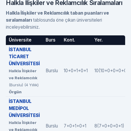
Halkla İlişkiler ve Reklamcılık Sıralamaları
Halkla İlişkiler ve Reklamcılık taban puanları ve
sıralamaları
tablosunda öne çıkan üniversiteleri
inceleyebilirsiniz.
Üniversite
Burs
Kont.
Yer.
İSTANBUL
TİCARET
ÜNİVERSİTESİ
Burslu
10+0+1+0+1
10(10+0+0+0+0)
Halkla İlişkiler
ve Reklamcılık
(Burslu) (4 Yıllık)
Örgün
İSTANBUL
MEDİPOL
ÜNİVERSİTESİ
Halkla İlişkiler
Burslu
7+0+1+0+1
8(7+0+0+0+1)
ve Reklamcılık