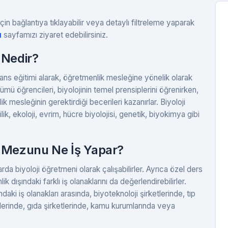
çin bağlantıya tıklayabilir veya detaylı filtreleme yaparak
u
sayfamızı ziyaret edebilirsiniz.
 Nedir?
isans eğitimi alarak, öğretmenlik mesleğine yönelik olarak
ümü öğrencileri, biyolojinin temel prensiplerini öğrenirken,
mesleğinin gerektirdiği becerileri kazanırlar. Biyoloji
lik, ekoloji, evrim, hücre biyolojisi, genetik, biyokimya gibi
ü Mezunu Ne İş Yapar?
arda biyoloji öğretmeni olarak çalışabilirler. Ayrıca özel ders
 dışındaki farklı iş olanaklarını da değerlendirebilirler.
daki iş olanakları arasında, biyoteknoloji şirketlerinde, tıp
lerinde, gıda şirketlerinde, kamu kurumlarında veya