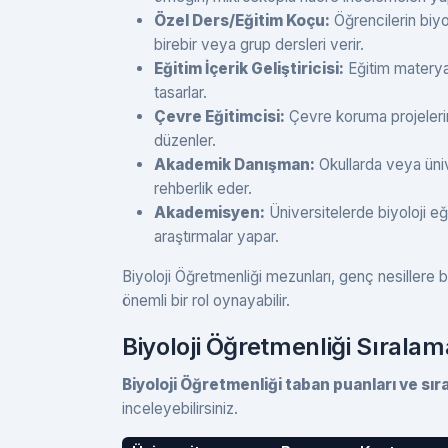
Özel Ders/Eğitim Koçu:
Öğrencilerin biyo
birebir veya grup dersleri verir.
Eğitim İçerik Geliştiricisi:
Eğitim materyalle
tasarlar.
Çevre Eğitimcisi:
Çevre koruma projelerind
düzenler.
Akademik Danışman:
Okullarda veya üni
rehberlik eder.
Akademisyen:
Üniversitelerde biyoloji eğ
araştırmalar yapar.
Biyoloji Öğretmenliği mezunları, genç nesillere 
önemli bir rol oynayabilir.
Biyoloji Öğretmenliği Sıralam
Biyoloji Öğretmenliği taban puanları ve sır
inceleyebilirsiniz.