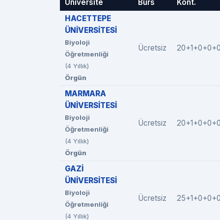
Üniversite
Burs
Kont.
HACETTEPE
ÜNİVERSİTESİ
Biyoloji
Ücretsiz
20+1+0+0+
Öğretmenliği
(4 Yıllık)
Örgün
MARMARA
ÜNİVERSİTESİ
Biyoloji
Ücretsiz
20+1+0+0+
Öğretmenliği
(4 Yıllık)
Örgün
GAZİ
ÜNİVERSİTESİ
Biyoloji
Ücretsiz
25+1+0+0+
Öğretmenliği
(4 Yıllık)