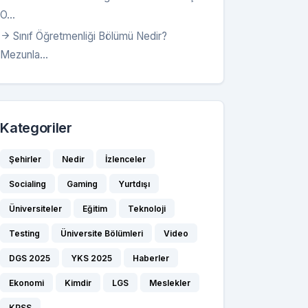
O...
Sınıf Öğretmenliği Bölümü Nedir?
Mezunla...
Kategoriler
Şehirler
Nedir
İzlenceler
Socialing
Gaming
Yurtdışı
Üniversiteler
Eğitim
Teknoloji
Testing
Üniversite Bölümleri
Video
DGS 2025
YKS 2025
Haberler
Ekonomi
Kimdir
LGS
Meslekler
KPSS