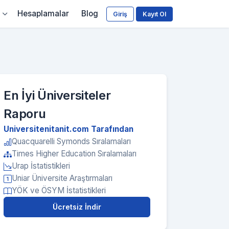
Hesaplamalar
Blog
Giriş
Kayıt Ol
En İyi Üniversiteler
Raporu
Universitenitanit.com Tarafından
Quacquarelli Symonds Sıralamaları
Times Higher Education Sıralamaları
Urap İstatistikleri
Uniar Üniversite Araştırmaları
YÖK ve ÖSYM İstatistikleri
Ücretsiz İndir