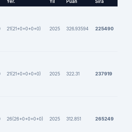
Yer.
Yıl
Puan
Sıra
0
21(21+0+0+0+0)
2025
326.93594
225490
0
21(21+0+0+0+0)
2025
322.31
237919
0
26(26+0+0+0+0)
2025
312.851
265249