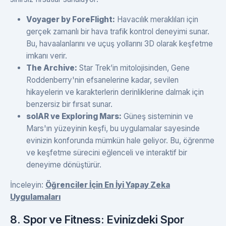
Voyager by ForeFlight:
Havacılık meraklıları için
gerçek zamanlı bir hava trafik kontrol deneyimi sunar.
Bu, havaalanlarını ve uçuş yollarını 3D olarak keşfetme
imkanı verir.
The Archive:
Star Trek’in mitolojisinden, Gene
Roddenberry'nin efsanelerine kadar, sevilen
hikayelerin ve karakterlerin derinliklerine dalmak için
benzersiz bir fırsat sunar.
solAR ve Exploring Mars:
Güneş sisteminin ve
Mars'ın yüzeyinin keşfi, bu uygulamalar sayesinde
evinizin konforunda mümkün hale geliyor. Bu, öğrenme
ve keşfetme sürecini eğlenceli ve interaktif bir
deneyime dönüştürür.
İnceleyin:
Öğrenciler İçin En İyi Yapay Zeka
Uygulamaları
8. Spor ve Fitness: Evinizdeki Spor