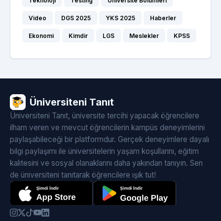
Teknoloji
Testing
Üniversite Bölümleri
Video
DGS 2025
YKS 2025
Haberler
Ekonomi
Kimdir
LGS
Meslekler
KPSS
Üniversiteni Tanıt
Üniversiteni Tanıt, üniversite tercihi yapacak öğrencilere
ilham veren ve mevcut öğrencilerin kampüs deneyimlerini
paylaşabileceği bir platformdur. Gerçek deneyimlere dayalı
bilgi paylaşımı ile üniversitelerin yaşam koşullarını, eğitim
kalitesini ve sosyal olanaklarını daha yakından tanıyın. Sen
de üniversiteni tanıtarak öğrencilere ışık tut!