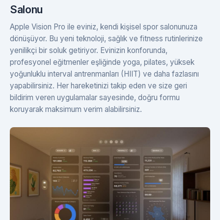
Salonu
Apple Vision Pro ile eviniz, kendi kişisel spor salonunuza
dönüşüyor. Bu yeni teknoloji, sağlık ve fitness rutinlerinize
yenilikçi bir soluk getiriyor. Evinizin konforunda,
profesyonel eğitmenler eşliğinde yoga, pilates, yüksek
yoğunluklu interval antrenmanları (HIIT) ve daha fazlasını
yapabilirsiniz. Her hareketinizi takip eden ve size geri
bildirim veren uygulamalar sayesinde, doğru formu
koruyarak maksimum verim alabilirsiniz.