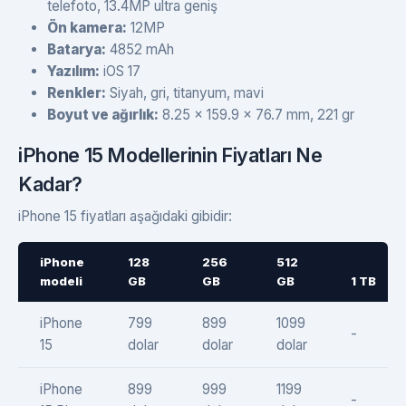
telefoto, 13.4MP ultra geniş
Ön kamera:
12MP
Batarya:
4852 mAh
Yazılım:
iOS 17
Renkler:
Siyah, gri, titanyum, mavi
Boyut ve ağırlık:
8.25 x 159.9 x 76.7 mm, 221 gr
iPhone 15 Modellerinin Fiyatları Ne
Kadar?
iPhone 15 fiyatları aşağıdaki gibidir:
iPhone
128
256
512
modeli
GB
GB
GB
1 TB
iPhone
799
899
1099
-
15
dolar
dolar
dolar
iPhone
899
999
1199
-