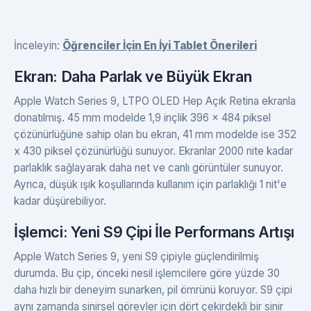
İnceleyin:
Öğrenciler İçin En İyi Tablet Önerileri
Ekran: Daha Parlak ve Büyük Ekran
Apple Watch Series 9, LTPO OLED Hep Açık Retina ekranla
donatılmış. 45 mm modelde 1,9 inçlik 396 x 484 piksel
çözünürlüğüne sahip olan bu ekran, 41 mm modelde ise 352
x 430 piksel çözünürlüğü sunuyor. Ekranlar 2000 nite kadar
parlaklık sağlayarak daha net ve canlı görüntüler sunuyor.
Ayrıca, düşük ışık koşullarında kullanım için parlaklığı 1 nit'e
kadar düşürebiliyor.
İşlemci: Yeni S9 Çipi İle Performans Artışı
Apple Watch Series 9, yeni S9 çipiyle güçlendirilmiş
durumda. Bu çip, önceki nesil işlemcilere göre yüzde 30
daha hızlı bir deneyim sunarken, pil ömrünü koruyor. S9 çipi
aynı zamanda sinirsel görevler için dört çekirdekli bir sinir