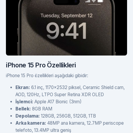
iPhone 15 Pro Özellikleri
iPhone 15 Pro özellikleri aşağıdaki gibidir:
Ekran:
6.1 inç, 1170x2532 piksel, Ceramic Shield cam,
AOD, 120Hz, LTPO Super Retina XDR OLED
İşlemci:
Apple A17 Bionic (3nm)
Bellek:
8GB RAM
Depolama:
128GB, 256GB, 512GB, 1TB
Arka kamera:
48MP ana kamera, 12.7MP periscope
telefoto, 13.4MP ultra geniş