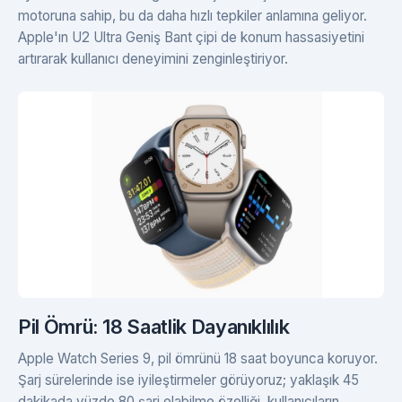
motoruna sahip, bu da daha hızlı tepkiler anlamına geliyor.
Apple'ın U2 Ultra Geniş Bant çipi de konum hassasiyetini
artırarak kullanıcı deneyimini zenginleştiriyor.
Pil Ömrü: 18 Saatlik Dayanıklılık
Apple Watch Series 9, pil ömrünü 18 saat boyunca koruyor.
Şarj sürelerinde ise iyileştirmeler görüyoruz; yaklaşık 45
dakikada yüzde 80 şarj olabilme özelliği, kullanıcıların