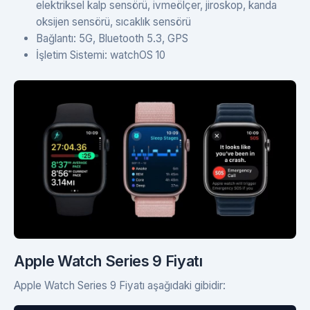
elektriksel kalp sensörü, ivmeölçer, jiroskop, kanda
oksijen sensörü, sıcaklık sensörü
Bağlantı: 5G, Bluetooth 5.3, GPS
İşletim Sistemi: watchOS 10
Apple Watch Series 9 Fiyatı
Apple Watch Series 9 Fiyatı aşağıdaki gibidir: