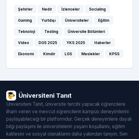
Şehirler
Nedir
İzlenceler
Socialing
Gaming
Yurtdışı
Üniversiteler
Eğitim
Teknoloji
Testing
Üniversite Bölümleri
Video
DGS 2025
YKS 2025
Haberler
Ekonomi
Kimdir
LGS
Meslekler
KPSS
Üniversiteni Tanıt
Üniversiteni Tanıt, üniversite tercihi yapacak öğrencilere
ilham veren ve mevcut öğrencilerin kampüs deneyimlerini
paylaşabileceği bir platformdur. Gerçek deneyimlere dayalı
bilgi paylaşımı ile üniversitelerin yaşam koşullarını, eğitim
kalitesini ve sosyal olanaklarını daha yakından tanıyın. Sen