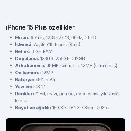
iPhone 15 Plus özellikleri
Ekran:
6.7 inç, 1284x2778, 60Hz, OLED
İşlemci:
Apple A16 Bionic (4nm)
Bellek:
6 GB RAM
Depolama:
128GB, 256GB, 512GB
Arka kamera:
48MP (birincil) + 12MP (ultra geniş)
Ön kamera:
12MP
Batarya:
4912 mAh
Yazılım:
iOS 17
Renkler:
Yeşil, mavi, pembe, gece yarısı, yıldız ışığı,
kırmızı
Boyut ve ağırlık:
160.8 x 78.1 x 7.8mm, 203 gr