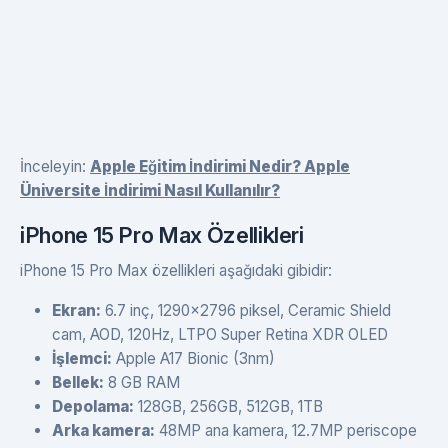
İnceleyin:
Apple Eğitim İndirimi Nedir? Apple
Üniversite İndirimi Nasıl Kullanılır?
iPhone 15 Pro Max Özellikleri
iPhone 15 Pro Max özellikleri aşağıdaki gibidir:
Ekran:
6.7 inç, 1290x2796 piksel, Ceramic Shield
cam, AOD, 120Hz, LTPO Super Retina XDR OLED
İşlemci:
Apple A17 Bionic (3nm)
Bellek:
8 GB RAM
Depolama:
128GB, 256GB, 512GB, 1TB
Arka kamera:
48MP ana kamera, 12.7MP periscope