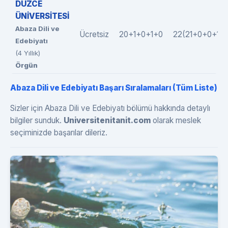
DÜZCE
ÜNİVERSİTESİ
Abaza Dili ve
Ücretsiz
20+1+0+1+0
22(21+0+0+1+0
Edebiyatı
(4 Yıllık)
Örgün
Abaza Dili ve Edebiyatı Başarı Sıralamaları (Tüm Liste)
Sizler için Abaza Dili ve Edebiyatı bölümü hakkında detaylı
bilgiler sunduk.
Universitenitanit.com
olarak meslek
seçiminizde başarılar dileriz.