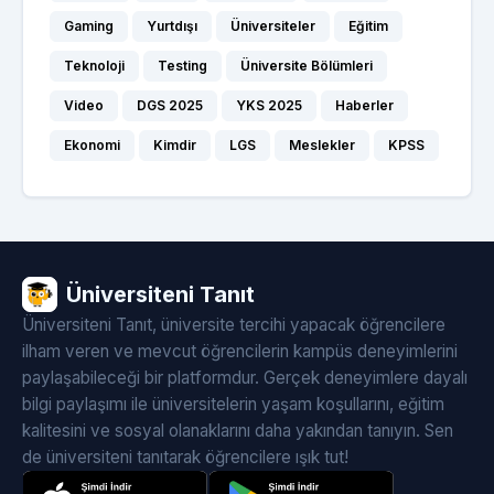
Gaming
Yurtdışı
Üniversiteler
Eğitim
Teknoloji
Testing
Üniversite Bölümleri
Video
DGS 2025
YKS 2025
Haberler
Ekonomi
Kimdir
LGS
Meslekler
KPSS
Üniversiteni Tanıt
Üniversiteni Tanıt, üniversite tercihi yapacak öğrencilere
ilham veren ve mevcut öğrencilerin kampüs deneyimlerini
paylaşabileceği bir platformdur. Gerçek deneyimlere dayalı
bilgi paylaşımı ile üniversitelerin yaşam koşullarını, eğitim
kalitesini ve sosyal olanaklarını daha yakından tanıyın. Sen
de üniversiteni tanıtarak öğrencilere ışık tut!