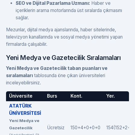
SEO ve Dijital Pazarlama Uzmanı:
Haber ve
içeriklerin arama motorlarında üst sıralarda çıkmasını
sağlar.
Mezunlar, dijital medya ajanslarında, haber sitelerinde,
televizyon kanallarında ve sosyal medya yönetimi yapan
firmalarda çalışabilir.
Yeni Medya ve Gazetecilik Sıralamaları
Yeni Medya ve Gazetecilik taban puanları ve
sıralamaları
tablosunda öne çıkan üniversiteleri
inceleyebilirsiniz.
Üniversite
Burs
Kont.
Yer.
ATATÜRK
ÜNİVERSİTESİ
Yeni Medya ve
Ücretsiz
150+4+0+0+0
154(152+2+0
Gazetecilik
(Açıköğretim) (2