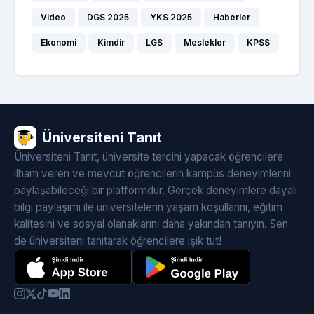
Video
DGS 2025
YKS 2025
Haberler
Ekonomi
Kimdir
LGS
Meslekler
KPSS
Üniversiteni Tanıt
Üniversiteni Tanıt, üniversite tercihi yapacak öğrencilere
ilham veren ve mevcut öğrencilerin kampüs deneyimlerini
paylaşabileceği bir platformdur. Gerçek deneyimlere dayalı
bilgi paylaşımı ile üniversitelerin yaşam koşullarını, eğitim
kalitesini ve sosyal olanaklarını daha yakından tanıyın. Sen
de üniversiteni tanıtarak öğrencilere ışık tut!