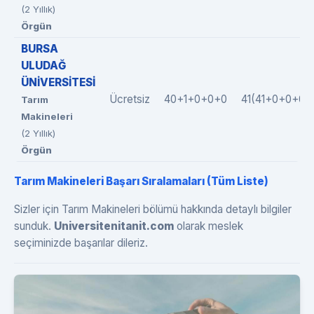
(2 Yıllık)
Örgün
BURSA
ULUDAĞ
ÜNİVERSİTESİ
Ücretsiz
40+1+0+0+0
41(41+0+0+0+
Tarım
Makineleri
(2 Yıllık)
Örgün
Tarım Makineleri Başarı Sıralamaları (Tüm Liste)
Sizler için Tarım Makineleri bölümü hakkında detaylı bilgiler
sunduk.
Universitenitanit.com
olarak meslek
seçiminizde başarılar dileriz.