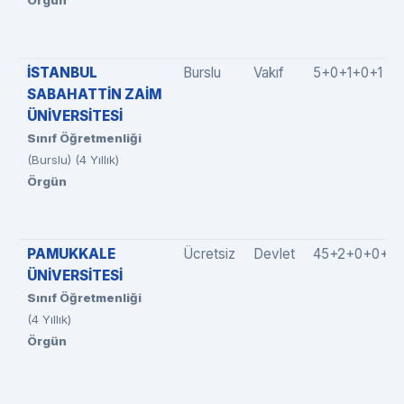
Örgün
İSTANBUL
Burslu
Vakıf
5+0+1+0+1
SABAHATTİN ZAİM
ÜNİVERSİTESİ
Sınıf Öğretmenliği
(Burslu) (4 Yıllık)
Örgün
PAMUKKALE
Ücretsiz
Devlet
45+2+0+0+0
ÜNİVERSİTESİ
Sınıf Öğretmenliği
(4 Yıllık)
Örgün