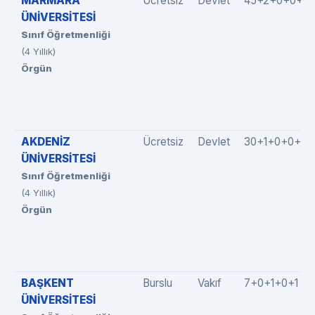
MARMARA
Ücretsiz
Devlet
45+2+0+0+0
ÜNİVERSİTESİ
Sınıf Öğretmenliği
(4 Yıllık)
Örgün
AKDENİZ
Ücretsiz
Devlet
30+1+0+0+0
ÜNİVERSİTESİ
Sınıf Öğretmenliği
(4 Yıllık)
Örgün
BAŞKENT
Burslu
Vakıf
7+0+1+0+1
ÜNİVERSİTESİ