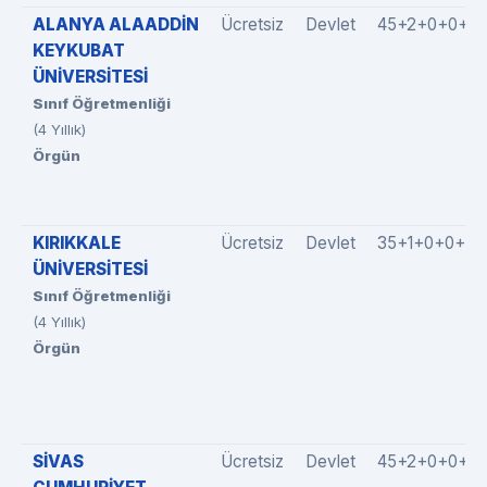
ALANYA ALAADDİN
Ücretsiz
Devlet
45+2+0+0+0
KEYKUBAT
ÜNİVERSİTESİ
Sınıf Öğretmenliği
(4 Yıllık)
Örgün
KIRIKKALE
Ücretsiz
Devlet
35+1+0+0+0
ÜNİVERSİTESİ
Sınıf Öğretmenliği
(4 Yıllık)
Örgün
SİVAS
Ücretsiz
Devlet
45+2+0+0+0