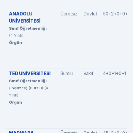
ANADOLU
Ücretsiz
Devlet
50+2+0+0+0
ÜNİVERSİTESİ
Sınıf Öğretmenliği
(4 Yıllık)
Örgün
TED ÜNİVERSİTESİ
Burslu
Vakıf
4+0+1+0+1
Sınıf Öğretmenliği
(İngilizce) (Burslu) (4
Yıllık)
Örgün