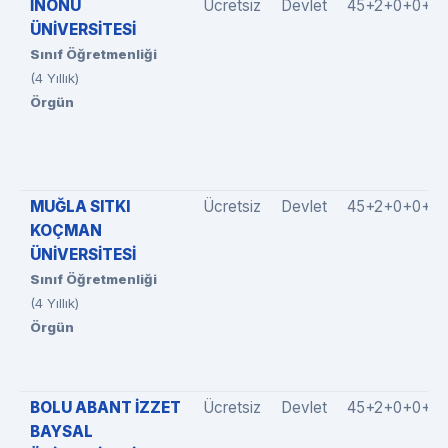
İNÖNÜ
Ücretsiz
Devlet
45+2+0+0+5
ÜNİVERSİTESİ
Sınıf Öğretmenliği
(4 Yıllık)
Örgün
MUĞLA SITKI
Ücretsiz
Devlet
45+2+0+0+0
KOÇMAN
ÜNİVERSİTESİ
Sınıf Öğretmenliği
(4 Yıllık)
Örgün
BOLU ABANT İZZET
Ücretsiz
Devlet
45+2+0+0+0
BAYSAL