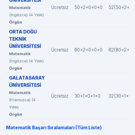
ÜNİVERSİTESİ
Ücretsiz
50+2+0+0+0
52(50+2+0+
Matematik
(İngilizce) (4 Yıllık)
Örgün
ORTA DOĞU
TEKNİK
ÜNİVERSİTESİ
Ücretsiz
80+2+0+0+0
82(80+2+0+
Matematik
(İngilizce) (4 Yıllık)
Örgün
GALATASARAY
ÜNİVERSİTESİ
Matematik
Ücretsiz
30+1+0+1+0
32(30+1+0+
(Fransızca) (4
Yıllık)
Örgün
Matematik Başarı Sıralamaları (Tüm Liste)