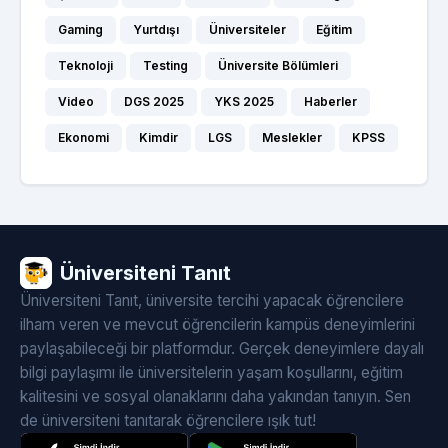
Gaming
Yurtdışı
Üniversiteler
Eğitim
Teknoloji
Testing
Üniversite Bölümleri
Video
DGS 2025
YKS 2025
Haberler
Ekonomi
Kimdir
LGS
Meslekler
KPSS
Üniversiteni Tanıt
Üniversiteni Tanıt, üniversite tercihi yapacak öğrencilere
ilham veren ve mevcut öğrencilerin kampüs deneyimlerini
paylaşabileceği bir platformdur. Gerçek deneyimlere dayalı
bilgi paylaşımı ile üniversitelerin yaşam koşullarını, eğitim
kalitesini ve sosyal olanaklarını daha yakından tanıyın. Sen
de üniversiteni tanıtarak öğrencilere ışık tut!