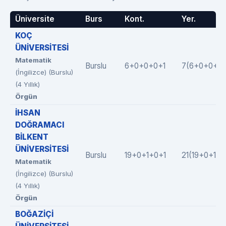
Üniversite
Burs
Kont.
Yer.
KOÇ
ÜNİVERSİTESİ
Matematik
Burslu
6+0+0+0+1
7(6+0+0+0+
(İngilizce) (Burslu)
(4 Yıllık)
Örgün
İHSAN
DOĞRAMACI
BİLKENT
ÜNİVERSİTESİ
Burslu
19+0+1+0+1
21(19+0+1+0
Matematik
(İngilizce) (Burslu)
(4 Yıllık)
Örgün
BOĞAZİÇİ