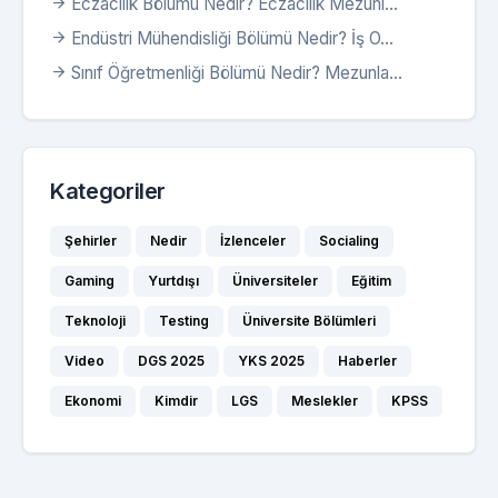
Eczacılık Bölümü Nedir? Eczacılık Mezunl...
Endüstri Mühendisliği Bölümü Nedir? İş O...
Sınıf Öğretmenliği Bölümü Nedir? Mezunla...
Kategoriler
Şehirler
Nedir
İzlenceler
Socialing
Gaming
Yurtdışı
Üniversiteler
Eğitim
Teknoloji
Testing
Üniversite Bölümleri
Video
DGS 2025
YKS 2025
Haberler
Ekonomi
Kimdir
LGS
Meslekler
KPSS