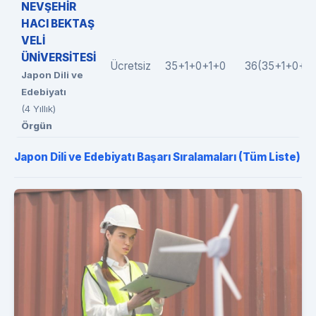
NEVŞEHİR
HACI BEKTAŞ
VELİ
ÜNİVERSİTESİ
Ücretsiz
35+1+0+1+0
36(35+1+0+0
Japon Dili ve
Edebiyatı
(4 Yıllık)
Örgün
Japon Dili ve Edebiyatı Başarı Sıralamaları (Tüm Liste)