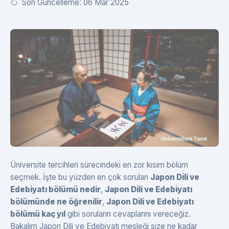
Son Güncelleme: 06 Mar 2025
Üniversite tercihleri sürecindeki en zor kısım bölüm
seçmek. İşte bu yüzden en çok sorulan
Japon Dili ve
Edebiyatı bölümü nedir
,
Japon Dili ve Edebiyatı
bölümünde ne öğrenilir
,
Japon Dili ve Edebiyatı
bölümü kaç yıl
gibi soruların cevaplarını vereceğiz.
Bakalım Japon Dili ve Edebiyatı mesleği size ne kadar