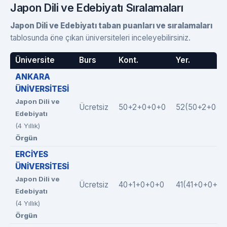
Japon Dili ve Edebiyatı Sıralamaları
Japon Dili ve Edebiyatı taban puanları ve sıralamaları
tablosunda öne çıkan üniversiteleri inceleyebilirsiniz.
Üniversite
Burs
Kont.
Yer.
ANKARA
ÜNİVERSİTESİ
Japon Dili ve
Ücretsiz
50+2+0+0+0
52(50+2+0+0
Edebiyatı
(4 Yıllık)
Örgün
ERCİYES
ÜNİVERSİTESİ
Japon Dili ve
Ücretsiz
40+1+0+0+0
41(41+0+0+0+
Edebiyatı
(4 Yıllık)
Örgün