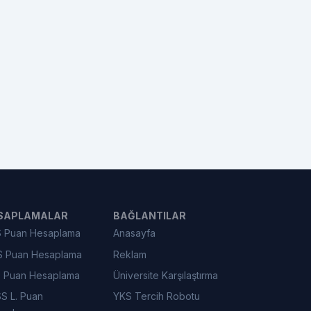
SAPLAMALAR
BAĞLANTILAR
 Puan Hesaplama
Anasayfa
 Puan Hesaplama
Reklam
 Puan Hesaplama
Üniversite Karşılaştırma
S L. Puan
YKS Tercih Robotu