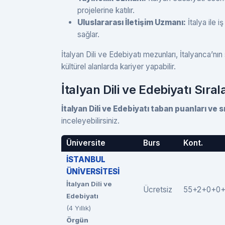
projelerine katılır.
Uluslararası İletişim Uzmanı:
İtalya ile i
sağlar.
İtalyan Dili ve Edebiyatı mezunları, İtalyanca’nın
kültürel alanlarda kariyer yapabilir.
İtalyan Dili ve Edebiyatı Sıra
İtalyan Dili ve Edebiyatı taban puanları ve s
inceleyebilirsiniz.
Üniversite
Burs
Kont.
İSTANBUL
ÜNİVERSİTESİ
İtalyan Dili ve
Ücretsiz
55+2+0+0
Edebiyatı
(4 Yıllık)
Örgün