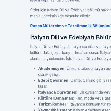
listesi yapmayı da unutmayın.
Sizler için İtalyan Dili ve Edebiyatı bölümü hakkı
meslek seçiminizde başarılar dileriz.
Rusça Mütercim ve Tercümanlık Bölümünü
İtalyan Dili ve Edebiyatı Böl
İtalyan Dili ve Edebiyatı, İtalyanca dilini ve İta
kültür odaklı çeşitli kariyer fırsatları sunar. İtal
alanlarına yönlendirir. İşte İtalyan Dili ve Edebiya
Akademisyen:
Üniversitelerde İtalyan ede
olarak çalışır.
Edebi Çevirmen:
Dante, Calvino gibi yazar
kurar.
İtalyanca Öğretmeni:
Dil kurslarında veya
Kültürel Danışman:
Film, moda veya gastr
Turizm Rehberi:
İtalyanca konuşan turistle
Yayıncılık Uzmanı:
İtalyan edebiyatı eserl