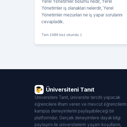
Yerel Yönetimler bölümü nedir, Yerel
Yönetimler iş olanakları nelerdir, Yerel
Yönetimler mezunları ne iş yapar sorularını
cevapladık.
Tam 2486 kez okundu :)
Üniversiteni Tanıt
Üniversiteni Tanıt, üniversite tercihi yapacak
öğrencilere ilham veren ve mevcut öğrencilerin
kampüs deneyimlerini paylaşabileceği bir
platformdur. Gerçek deneyimlere dayalı bilgi
paylaşımı ile üniversitelerin yaşam koşullarını,