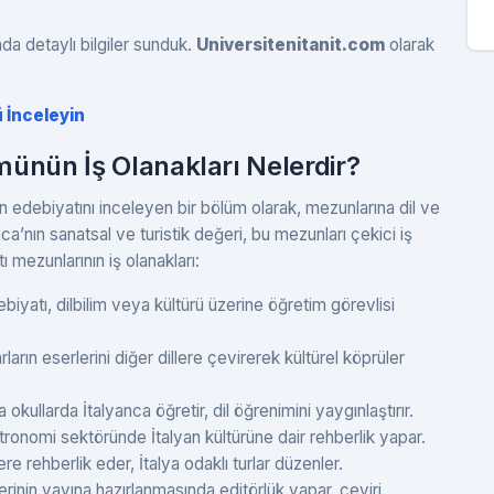
nda detaylı bilgiler sunduk.
Universitenitanit.com
olarak
 İnceleyin
ümünün İş Olanakları Nelerdir?
lyan edebiyatını inceleyen bir bölüm olarak, mezunlarına dil ve
yanca’nın sanatsal ve turistik değeri, bu mezunları çekici iş
tı mezunlarının iş olanakları:
biyatı, dilbilim veya kültürü üzerine öğretim görevlisi
ların eserlerini diğer dillere çevirerek kültürel köprüler
 okullarda İtalyanca öğretir, dil öğrenimini yaygınlaştırır.
onomi sektöründe İtalyan kültürüne dair rehberlik yapar.
re rehberlik eder, İtalya odaklı turlar düzenler.
erinin yayına hazırlanmasında editörlük yapar, çeviri