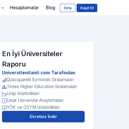
Hesaplamalar
Blog
Giriş
Kayıt Ol
En İyi Üniversiteler
Raporu
Universitenitanit.com Tarafından
Quacquarelli Symonds Sıralamaları
Times Higher Education Sıralamaları
Urap İstatistikleri
Uniar Üniversite Araştırmaları
YÖK ve ÖSYM İstatistikleri
Ücretsiz İndir