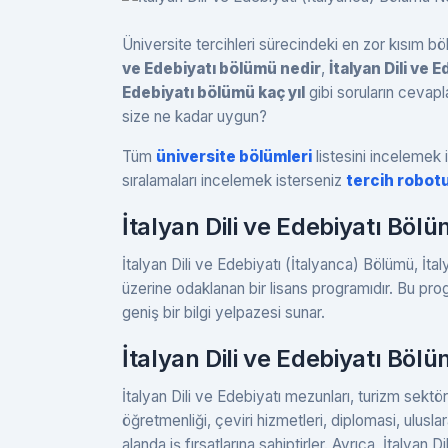
Üniversite tercihleri sürecindeki en zor kısım
ve Edebiyatı bölümü nedir
,
İtalyan Dili ve
Edebiyatı bölümü kaç yıl
gibi soruların cevapl
size ne kadar uygun?
Tüm
üniversite bölümleri
listesini incelemek i
sıralamaları incelemek isterseniz
tercih robot
İtalyan Dili ve Edebiyatı Böl
İtalyan Dili ve Edebiyatı (İtalyanca) Bölümü, İta
üzerine odaklanan bir lisans programıdır. Bu prog
geniş bir bilgi yelpazesi sunar.
İtalyan Dili ve Edebiyatı Bö
İtalyan Dili ve Edebiyatı mezunları, turizm sektörü,
öğretmenliği, çeviri hizmetleri, diplomasi, ulusla
alanda iş fırsatlarına sahiptirler. Ayrıca, İtalyan Di