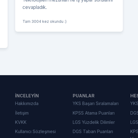
cevapladık.
Tam 3004 kez okundu :)
İNCELEYIN
PUANLAR
HE
Hakkımızda
YKS Başarı Sıralamaları
YKS
İletişim
KPSS Atama Puanları
DGS
KVKK
LGS Yüzdelik Dilimler
LGS
Kullanıcı Sözleşmesi
DGS Taban Puanları
KPS