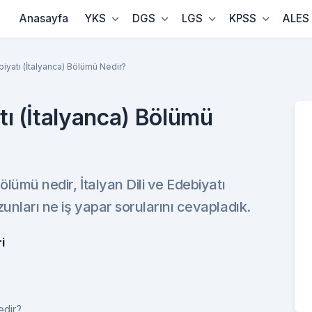
Anasayfa
YKS
DGS
LGS
KPSS
ALES
ebiyatı (İtalyanca) Bölümü Nedir?
atı (İtalyanca) Bölümü
bölümü nedir, İtalyan Dili ve Edebiyatı
zunları ne iş yapar sorularını cevapladık.
i