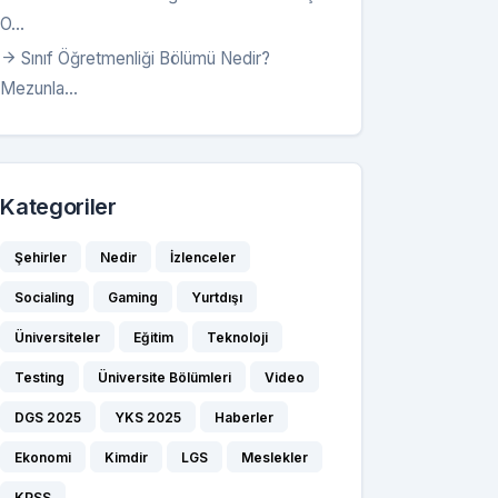
O...
Sınıf Öğretmenliği Bölümü Nedir?
Mezunla...
Kategoriler
Şehirler
Nedir
İzlenceler
Socialing
Gaming
Yurtdışı
Üniversiteler
Eğitim
Teknoloji
Testing
Üniversite Bölümleri
Video
DGS 2025
YKS 2025
Haberler
Ekonomi
Kimdir
LGS
Meslekler
KPSS