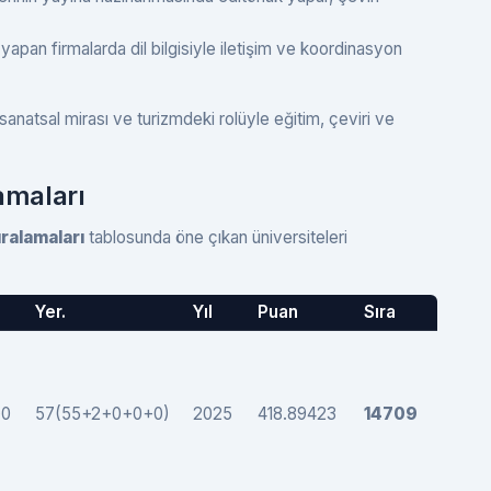
ş yapan firmalarda dil bilgisiyle iletişim ve koordinasyon
 sanatsal mirası ve turizmdeki rolüyle eğitim, çeviri ve
lamaları
ıralamaları
tablosunda öne çıkan üniversiteleri
Yer.
Yıl
Puan
Sıra
+0
57(55+2+0+0+0)
2025
418.89423
14709