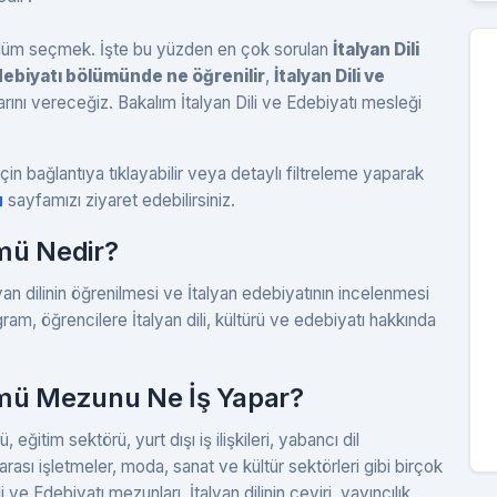
 bölüm seçmek. İşte bu yüzden en çok sorulan
İtalyan Dili
 Edebiyatı bölümünde ne öğrenilir
,
İtalyan Dili ve
arını vereceğiz. Bakalım İtalyan Dili ve Edebiyatı mesleği
çin bağlantıya tıklayabilir veya detaylı filtreleme yaparak
u
sayfamızı ziyaret edebilirsiniz.
ümü Nedir?
lyan dilinin öğrenilmesi ve İtalyan edebiyatının incelenmesi
ram, öğrencilere İtalyan dili, kültürü ve edebiyatı hakkında
lümü Mezunu Ne İş Yapar?
 eğitim sektörü, yurt dışı iş ilişkileri, yabancı dil
rarası işletmeler, moda, sanat ve kültür sektörleri gibi birçok
li ve Edebiyatı mezunları, İtalyan dilinin çeviri, yayıncılık,