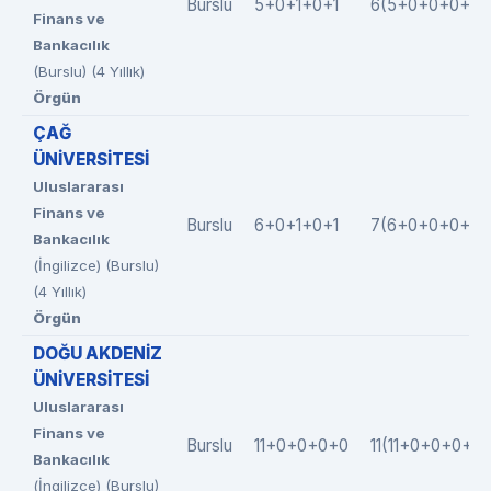
Burslu
5+0+1+0+1
6(5+0+0+0+1)
Finans ve
Bankacılık
(Burslu) (4 Yıllık)
Örgün
ÇAĞ
ÜNİVERSİTESİ
Uluslararası
Finans ve
Burslu
6+0+1+0+1
7(6+0+0+0+1)
Bankacılık
(İngilizce) (Burslu)
(4 Yıllık)
Örgün
DOĞU AKDENİZ
ÜNİVERSİTESİ
Uluslararası
Finans ve
Burslu
11+0+0+0+0
11(11+0+0+0+0)
Bankacılık
(İngilizce) (Burslu)