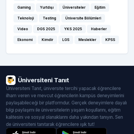
Gaming
Yurtdışı
Üniversiteler
Eğitim
Teknoloji
Testing
Üniversite Bölümleri
Video
DGS 2025
YKS 2025
Haberler
Ekonomi
Kimdir
LGS
Meslekler
KPSS
Üniversiteni Tanıt
Üniversiteni Tanıt, üniversite tercihi yapacak öğrencilere
ilham veren ve mevcut öğrencilerin kampüs deneyimlerini
paylaşabileceği bir platformdur. Gerçek deneyimlere dayalı
bilgi paylaşımı ile üniversitelerin yaşam koşullarını, eğitim
kalitesini ve sosyal olanaklarını daha yakından tanıyın. Sen
de üniversiteni tanıtarak öğrencilere ışık tut!