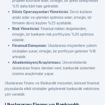
projeleri koordine eder; örneğin, bir şirket birleşmesini
%15 daha kârlı hale getirebilir.
Döviz Operasyonları Yöneticisi:
Döviz kurlarını
analiz eder ve işlemleri optimize eder; örneğin, bir
firmanın döviz kaybını %25 azaltabilir.
Risk Yöneticisi:
Finansal riskleri değerlendirir;
örneğin, bir bankanın risk portföyünü %20 optimize
edebilir.
Finansal Danışman:
Uluslararası müşterilere yatırım
stratejileri sunar; örneğin, bir portföyün getirisini %18
artırabilir.
Akademisyen/Araştırmacı:
Üniversitelerde
uluslararası finans dersleri verir, bankacılık sistemleri
üzerine araştırmalar yapar.
Uluslararası Finans ve Bankacılık mezunları, küresel finansal
piyasalarda etkili stratejiler geliştirerek bankacılık sektörüne
yön verebilir.
Uluslararası Finans ve Bankacılık