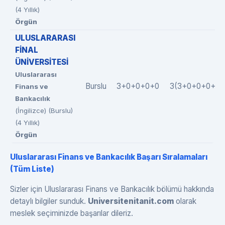
(4 Yıllık)
Örgün
ULUSLARARASI
FİNAL
ÜNİVERSİTESİ
Uluslararası
Burslu
3+0+0+0+0
3(3+0+0+0+0)
Finans ve
Bankacılık
(İngilizce) (Burslu)
(4 Yıllık)
Örgün
Uluslararası Finans ve Bankacılık Başarı Sıralamaları
(Tüm Liste)
Sizler için Uluslararası Finans ve Bankacılık bölümü hakkında
detaylı bilgiler sunduk.
Universitenitanit.com
olarak
meslek seçiminizde başarılar dileriz.