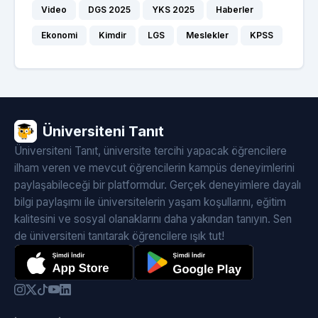
Video
DGS 2025
YKS 2025
Haberler
Ekonomi
Kimdir
LGS
Meslekler
KPSS
Üniversiteni Tanıt
Üniversiteni Tanıt, üniversite tercihi yapacak öğrencilere
ilham veren ve mevcut öğrencilerin kampüs deneyimlerini
paylaşabileceği bir platformdur. Gerçek deneyimlere dayalı
bilgi paylaşımı ile üniversitelerin yaşam koşullarını, eğitim
kalitesini ve sosyal olanaklarını daha yakından tanıyın. Sen
de üniversiteni tanıtarak öğrencilere ışık tut!