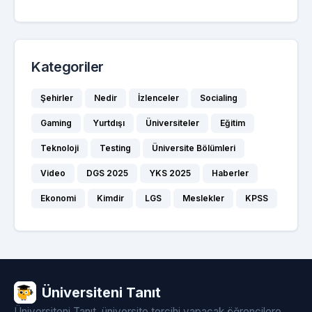
Kategoriler
Şehirler
Nedir
İzlenceler
Socialing
Gaming
Yurtdışı
Üniversiteler
Eğitim
Teknoloji
Testing
Üniversite Bölümleri
Video
DGS 2025
YKS 2025
Haberler
Ekonomi
Kimdir
LGS
Meslekler
KPSS
Üniversiteni Tanıt
Üniversiteni Tanıt, üniversite tercihi yapacak öğrencilere