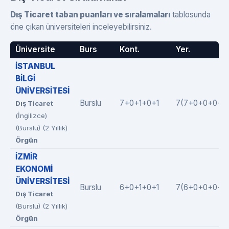
Dış Ticaret taban puanları ve sıralamaları
tablosunda
öne çıkan üniversiteleri inceleyebilirsiniz.
Üniversite
Burs
Kont.
Yer.
İSTANBUL
BİLGİ
ÜNİVERSİTESİ
Burslu
7+0+1+0+1
7(7+0+0+0+0
Dış Ticaret
(İngilizce)
(Burslu) (2 Yıllık)
Örgün
İZMİR
EKONOMİ
ÜNİVERSİTESİ
Burslu
6+0+1+0+1
7(6+0+0+0+1)
Dış Ticaret
(Burslu) (2 Yıllık)
Örgün