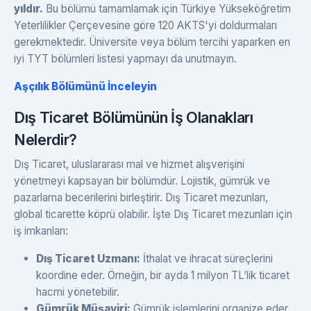
yıldır.
Bu bölümü tamamlamak için Türkiye Yükseköğretim
Yeterlilikler Çerçevesine göre 120 AKTS'yi doldurmaları
gerekmektedir. Üniversite veya bölüm tercihi yaparken en
iyi TYT bölümleri listesi yapmayı da unutmayın.
Aşçılık Bölümünü İnceleyin
Dış Ticaret Bölümünün İş Olanakları
Nelerdir?
Dış Ticaret, uluslararası mal ve hizmet alışverişini
yönetmeyi kapsayan bir bölümdür. Lojistik, gümrük ve
pazarlama becerilerini birleştirir. Dış Ticaret mezunları,
global ticarette köprü olabilir. İşte Dış Ticaret mezunları için
iş imkanları:
Dış Ticaret Uzmanı:
İthalat ve ihracat süreçlerini
koordine eder. Örneğin, bir ayda 1 milyon TL’lik ticaret
hacmi yönetebilir.
Gümrük Müşaviri:
Gümrük işlemlerini organize eder