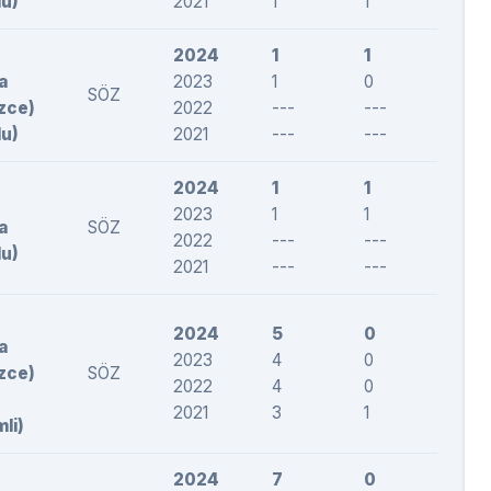
lu)
2021
1
1
307,7
2024
1
1
227,1
a
2023
1
0
--
SÖZ
izce)
2022
---
---
---
lu)
2021
---
---
---
2024
1
1
225,
2023
1
1
273,
a
SÖZ
2022
---
---
---
lu)
2021
---
---
---
2024
5
0
--
a
2023
4
0
--
izce)
SÖZ
2022
4
0
--
2021
3
1
228,
mli)
2024
7
0
--