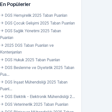
5654
307,75654
En Popülerler
5311
227,15311
DGS Hemşirelik 2025 Taban Puanları
--
DGS Çocuk Gelişimi 2025 Taban Puanları
---
---
DGS Sağlık Yönetimi 2025 Taban
Puanları
65384
225,65384
2025 DGS Taban Puanları ve
48862
273,48862
Kontenjanları
---
DGS Hukuk 2025 Taban Puanları
---
DGS Beslenme ve Diyetetik 2025 Taban
Pua...
--
DGS İnşaat Mühendisliği 2025 Taban
--
--
Puanl...
26448
228,26448
DGS Elektrik - Elektronik Mühendisliği 2...
DGS Veterinerlik 2025 Taban Puanları
--