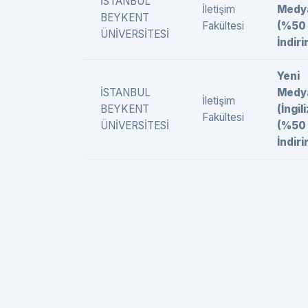
İSTANBUL
İletişim
Medy
BEYKENT
Fakültesi
(%50
ÜNİVERSİTESİ
İndiri
Yeni
İSTANBUL
Medy
İletişim
BEYKENT
(İngil
Fakültesi
ÜNİVERSİTESİ
(%50
İndiri