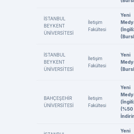
(Burs
Yeni
İSTANBUL
İletişim
Medy
BEYKENT
Fakültesi
(İngil
ÜNİVERSİTESİ
(Burs
İSTANBUL
Yeni
İletişim
BEYKENT
Medy
Fakültesi
ÜNİVERSİTESİ
(Burs
Yeni
Medy
BAHÇEŞEHİR
İletişim
(İngil
ÜNİVERSİTESİ
Fakültesi
(%50
İndiri
Yeni