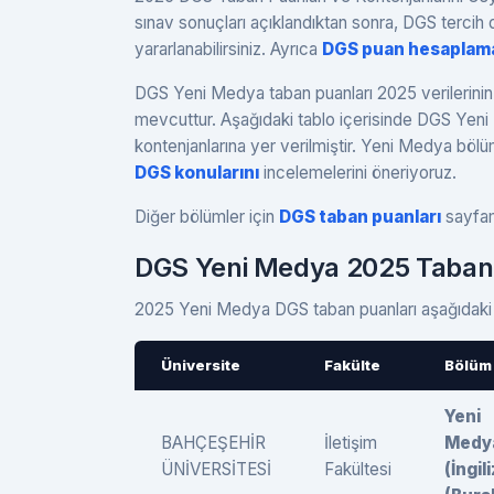
sınav sonuçları açıklandıktan sonra, DGS terc
yararlanabilirsiniz. Ayrıca
DGS puan hesaplam
DGS Yeni Medya taban puanları 2025 verilerinin ya
mevcuttur. Aşağıdaki tablo içerisinde DGS Yen
kontenjanlarına yer verilmiştir. Yeni Medya bö
DGS konularını
incelemelerini öneriyoruz.
Diğer bölümler için
DGS taban puanları
sayfamı
DGS Yeni Medya 2025 Taban 
2025 Yeni Medya DGS taban puanları aşağıdaki g
Üniversite
Fakülte
Bölüm
Yeni
BAHÇEŞEHİR
İletişim
Medy
ÜNİVERSİTESİ
Fakültesi
(İngil