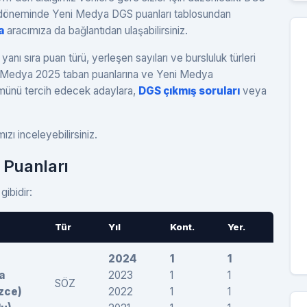
ih döneminde Yeni Medya DGS puanları tablosundan
a
aracımıza da bağlantıdan ulaşabilirsiniz.
nı sıra puan türü, yerleşen sayıları ve bursluluk türleri
i Medya 2025 taban puanlarına ve Yeni Medya
lümünü tercih edecek adaylara,
DGS çıkmış soruları
veya
zı inceleyebilirsiniz.
Puanları
ibidir:
Tür
Yıl
Kont.
Yer.
Taban
2024
1
1
288,
a
2023
1
1
279,1
SÖZ
izce)
2022
1
1
283,