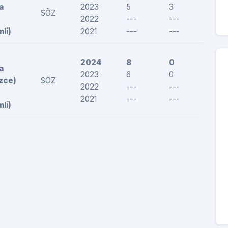
a
2023
5
3
165,2
SÖZ
2022
---
---
---
mli)
2021
---
---
---
2024
8
0
--
a
2023
6
0
--
izce)
SÖZ
2022
---
---
---
2021
---
---
---
mli)