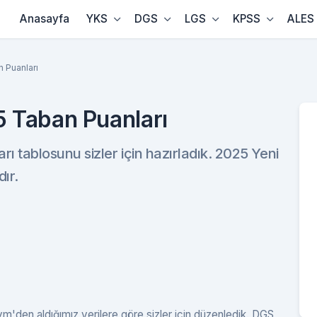
Anasayfa
YKS
DGS
LGS
KPSS
ALES
 Puanları
 Taban Puanları
tablosunu sizler için hazırladık. 2025 Yeni
ır.
'den aldığımız verilere göre sizler için düzenledik. DGS