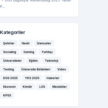
DGS Bilgisayar Mühendisliği 2025 Taban
9457
190,35094
P...
---
---
--
Kategoriler
--
---
Şehirler
Nedir
İzlenceler
---
Socialing
Gaming
Yurtdışı
Üniversiteler
Eğitim
Teknoloji
Testing
Üniversite Bölümleri
Video
DGS 2025
YKS 2025
Haberler
Ekonomi
Kimdir
LGS
Meslekler
KPSS