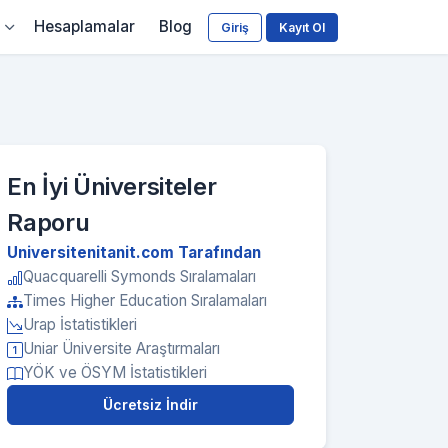
Hesaplamalar
Blog
Giriş
Kayıt Ol
En İyi Üniversiteler
Raporu
Universitenitanit.com Tarafından
Quacquarelli Symonds Sıralamaları
Times Higher Education Sıralamaları
Urap İstatistikleri
Uniar Üniversite Araştırmaları
YÖK ve ÖSYM İstatistikleri
Ücretsiz İndir