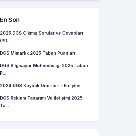
En Son
2025 DGS Çıkmış Sorular ve Cevapları
(PD...
DGS Mimarlık 2025 Taban Puanları
DGS Bilgisayar Mühendisliği 2025 Taban
P...
2024 DGS Kaynak Önerileri - En İyiler
DGS Reklam Tasarımı Ve İletişimi 2025
 P.
Tavan P.
Ta...
85545
288,85545
5786
279,15786
52522
283,52522