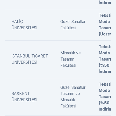
İndirimli)
Tekstil 
HALİÇ
Güzel Sanatlar
Moda
ÜNİVERSİTESİ
Fakültesi
Tasarımı
(Ücretli)
Tekstil 
Mimarlık ve
Moda
İSTANBUL TİCARET
Tasarım
Tasarımı
ÜNİVERSİTESİ
Fakültesi
(%50
İndirimli)
Tekstil 
Güzel Sanatlar
Moda
BAŞKENT
Tasarım ve
Tasarımı
ÜNİVERSİTESİ
Mimarlık
(%50
Fakültesi
İndirimli)