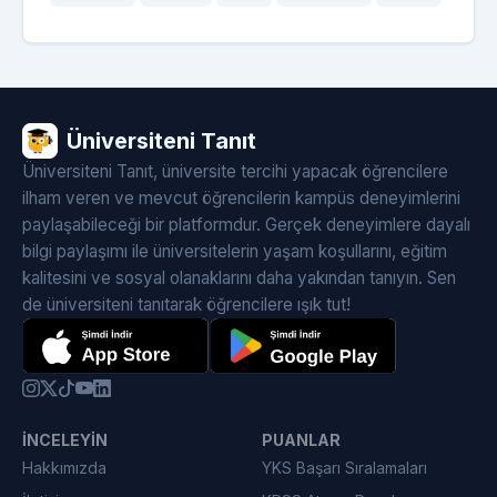
Üniversiteni Tanıt
Üniversiteni Tanıt, üniversite tercihi yapacak öğrencilere
ilham veren ve mevcut öğrencilerin kampüs deneyimlerini
paylaşabileceği bir platformdur. Gerçek deneyimlere dayalı
bilgi paylaşımı ile üniversitelerin yaşam koşullarını, eğitim
kalitesini ve sosyal olanaklarını daha yakından tanıyın. Sen
de üniversiteni tanıtarak öğrencilere ışık tut!
İNCELEYIN
PUANLAR
Hakkımızda
YKS Başarı Sıralamaları