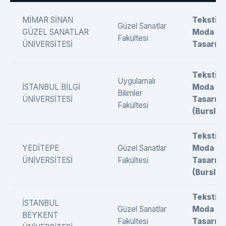
MİMAR SİNAN
Tekstil 
Güzel Sanatlar
GÜZEL SANATLAR
Moda
Fakültesi
ÜNİVERSİTESİ
Tasarımı
Tekstil 
Uygulamalı
İSTANBUL BİLGİ
Moda
Bilimler
ÜNİVERSİTESİ
Tasarımı
Fakültesi
(Burslu)
Tekstil 
YEDİTEPE
Güzel Sanatlar
Moda
ÜNİVERSİTESİ
Fakültesi
Tasarımı
(Burslu)
Tekstil 
İSTANBUL
Güzel Sanatlar
Moda
BEYKENT
Fakültesi
Tasarımı