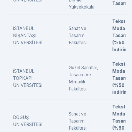
Tasarımı
Yüksekokulu
Tekstil 
İSTANBUL
Sanat ve
Moda
NİŞANTAŞI
Tasarım
Tasarımı
ÜNİVERSİTESİ
Fakültesi
(%50
İndirimli)
Tekstil 
Güzel Sanatlar,
İSTANBUL
Moda
Tasarım ve
TOPKAPI
Tasarımı
Mimarlık
ÜNİVERSİTESİ
(%50
Fakültesi
İndirimli)
Tekstil 
Sanat ve
Moda
DOĞUŞ
Tasarım
Tasarımı
ÜNİVERSİTESİ
Fakültesi
(%50