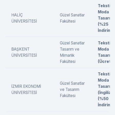
Tekstil 
Moda
HALİÇ
Güzel Sanatlar
Tasarımı
ÜNİVERSİTESİ
Fakültesi
(%25
İndirimli)
Güzel Sanatlar
Tekstil 
BAŞKENT
Tasarım ve
Moda
ÜNİVERSİTESİ
Mimarlık
Tasarımı
Fakültesi
(Ücretli)
Tekstil 
Moda
Güzel Sanatlar
İZMİR EKONOMİ
Tasarımı
ve Tasarım
ÜNİVERSİTESİ
(İngilizc
Fakültesi
(%50
İndirimli)