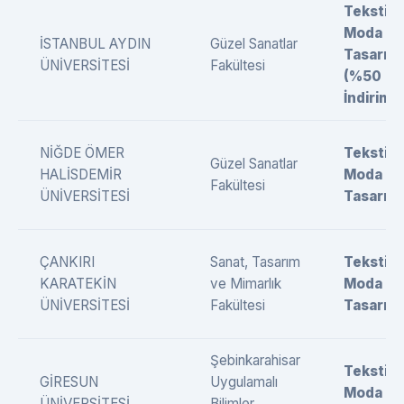
Tekstil 
Moda
İSTANBUL AYDIN
Güzel Sanatlar
Tasarımı
ÜNİVERSİTESİ
Fakültesi
(%50
İndirimli)
NİĞDE ÖMER
Tekstil 
Güzel Sanatlar
HALİSDEMİR
Moda
Fakültesi
ÜNİVERSİTESİ
Tasarımı
ÇANKIRI
Sanat, Tasarım
Tekstil 
KARATEKİN
ve Mimarlık
Moda
ÜNİVERSİTESİ
Fakültesi
Tasarımı
Şebinkarahisar
Tekstil 
GİRESUN
Uygulamalı
Moda
ÜNİVERSİTESİ
Bilimler