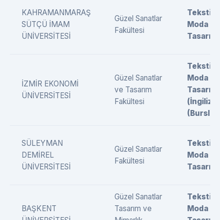
KAHRAMANMARAŞ
Tekstil 
Güzel Sanatlar
SÜTÇÜ İMAM
Moda
Fakültesi
ÜNİVERSİTESİ
Tasarımı
Tekstil 
Güzel Sanatlar
Moda
İZMİR EKONOMİ
ve Tasarım
Tasarımı
ÜNİVERSİTESİ
Fakültesi
(İngilizc
(Burslu)
SÜLEYMAN
Tekstil 
Güzel Sanatlar
DEMİREL
Moda
Fakültesi
ÜNİVERSİTESİ
Tasarımı
Güzel Sanatlar
Tekstil 
BAŞKENT
Tasarım ve
Moda