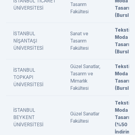
İSTANBUL TİCARET
Moda
Tasarım
ÜNİVERSİTESİ
Tasarımı
Fakültesi
(Burslu)
Tekstil 
İSTANBUL
Sanat ve
Moda
NİŞANTAŞI
Tasarım
Tasarımı
ÜNİVERSİTESİ
Fakültesi
(Burslu)
Güzel Sanatlar,
Tekstil 
İSTANBUL
Tasarım ve
Moda
TOPKAPI
Mimarlık
Tasarımı
ÜNİVERSİTESİ
Fakültesi
(Burslu)
Tekstil 
İSTANBUL
Moda
Güzel Sanatlar
BEYKENT
Tasarımı
Fakültesi
ÜNİVERSİTESİ
(%50
İndirimli)