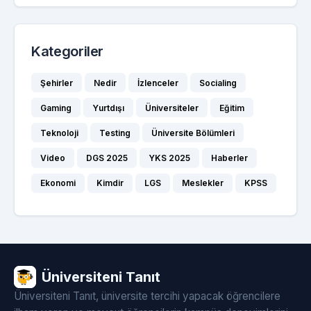
Kategoriler
Şehirler
Nedir
İzlenceler
Socialing
Gaming
Yurtdışı
Üniversiteler
Eğitim
Teknoloji
Testing
Üniversite Bölümleri
Video
DGS 2025
YKS 2025
Haberler
Ekonomi
Kimdir
LGS
Meslekler
KPSS
Üniversiteni Tanıt
Üniversiteni Tanıt, üniversite tercihi yapacak öğrencilere