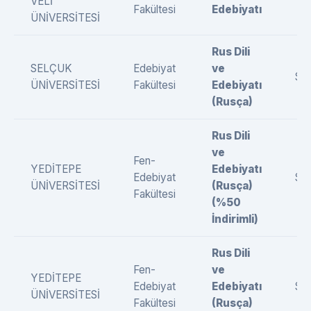
VELİ
Fakültesi
Edebiyatı
ÜNİVERSİTESİ
Rus Dili
SELÇUK
Edebiyat
ve
SÖ
ÜNİVERSİTESİ
Fakültesi
Edebiyatı
(Rusça)
Rus Dili
ve
Fen-
YEDİTEPE
Edebiyatı
Edebiyat
SÖ
ÜNİVERSİTESİ
(Rusça)
Fakültesi
(%50
İndirimli)
Rus Dili
Fen-
ve
YEDİTEPE
Edebiyat
Edebiyatı
SÖ
ÜNİVERSİTESİ
Fakültesi
(Rusça)