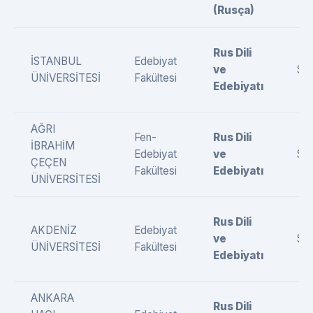
(Rusça)
Rus Dili
İSTANBUL
Edebiyat
ve
SÖ
ÜNİVERSİTESİ
Fakültesi
Edebiyatı
AĞRI
Fen-
Rus Dili
İBRAHİM
Edebiyat
ve
SÖ
ÇEÇEN
Fakültesi
Edebiyatı
ÜNİVERSİTESİ
Rus Dili
AKDENİZ
Edebiyat
ve
SÖ
ÜNİVERSİTESİ
Fakültesi
Edebiyatı
ANKARA
Rus Dili