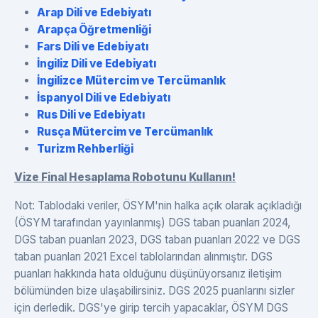
Arap Dili ve Edebiyatı
Arapça Öğretmenliği
Fars Dili ve Edebiyatı
İngiliz Dili ve Edebiyatı
İngilizce Mütercim ve Tercümanlık
İspanyol Dili ve Edebiyatı
Rus Dili ve Edebiyatı
Rusça Mütercim ve Tercümanlık
Turizm Rehberliği
Vize Final Hesaplama Robotunu Kullanın!
Not: Tablodaki veriler, ÖSYM'nin halka açık olarak açıkladığı
(ÖSYM tarafından yayınlanmış) DGS taban puanları 2024,
DGS taban puanları 2023, DGS taban puanları 2022 ve DGS
taban puanları 2021 Excel tablolarından alınmıştır. DGS
puanları hakkında hata olduğunu düşünüyorsanız iletişim
bölümünden bize ulaşabilirsiniz. DGS 2025 puanlarını sizler
için derledik. DGS'ye girip tercih yapacaklar, ÖSYM DGS