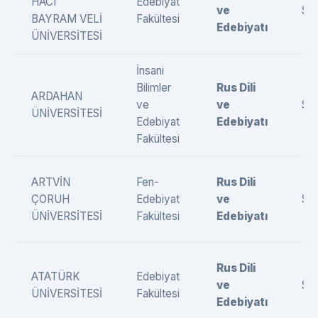
HACI
Edebiyat
ve
SÖ
BAYRAM VELİ
Fakültesi
Edebiyatı
ÜNİVERSİTESİ
İnsani
Bilimler
Rus Dili
ARDAHAN
ve
ve
SÖ
ÜNİVERSİTESİ
Edebiyat
Edebiyatı
Fakültesi
ARTVİN
Fen-
Rus Dili
ÇORUH
Edebiyat
ve
SÖ
ÜNİVERSİTESİ
Fakültesi
Edebiyatı
Rus Dili
ATATÜRK
Edebiyat
ve
SÖ
ÜNİVERSİTESİ
Fakültesi
Edebiyatı