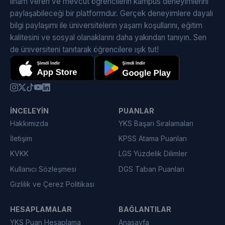
ilham veren ve mevcut öğrencilerin kampüs deneyimlerini
paylaşabileceği bir platformdur. Gerçek deneyimlere dayalı
bilgi paylaşımı ile üniversitelerin yaşam koşullarını, eğitim
kalitesini ve sosyal olanaklarını daha yakından tanıyın. Sen
de üniversiteni tanıtarak öğrencilere ışık tut!
İNCELEYIN
PUANLAR
Hakkımızda
YKS Başarı Sıralamaları
İletişim
KPSS Atama Puanları
KVKK
LGS Yüzdelik Dilimler
Kullanıcı Sözleşmesi
DGS Taban Puanları
Gizlilik ve Çerez Politikası
HESAPLAMALAR
BAĞLANTILAR
YKS Puan Hesaplama
Anasayfa