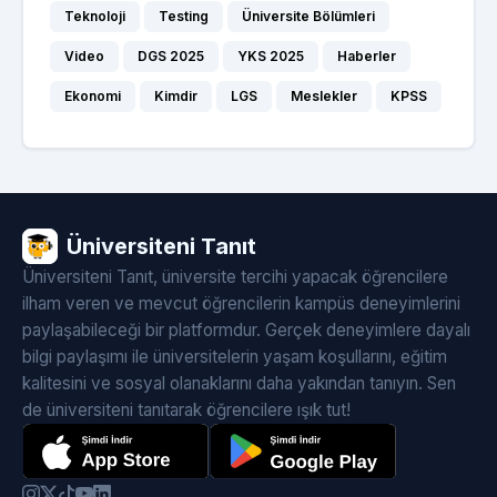
Teknoloji
Testing
Üniversite Bölümleri
Video
DGS 2025
YKS 2025
Haberler
Ekonomi
Kimdir
LGS
Meslekler
KPSS
Üniversiteni Tanıt
Üniversiteni Tanıt, üniversite tercihi yapacak öğrencilere
ilham veren ve mevcut öğrencilerin kampüs deneyimlerini
paylaşabileceği bir platformdur. Gerçek deneyimlere dayalı
bilgi paylaşımı ile üniversitelerin yaşam koşullarını, eğitim
kalitesini ve sosyal olanaklarını daha yakından tanıyın. Sen
de üniversiteni tanıtarak öğrencilere ışık tut!