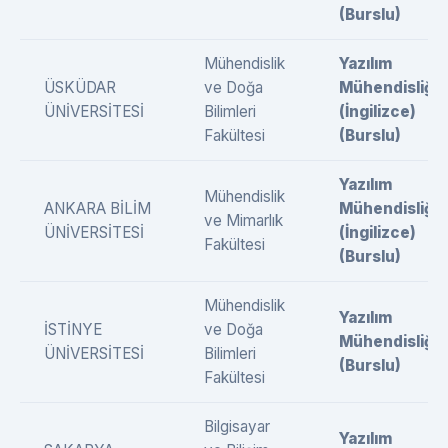
(Burslu)
Mühendislik
Yazılım
ÜSKÜDAR
ve Doğa
Mühendisliği
ÜNİVERSİTESİ
Bilimleri
(İngilizce)
Fakültesi
(Burslu)
Yazılım
Mühendislik
ANKARA BİLİM
Mühendisliği
ve Mimarlık
ÜNİVERSİTESİ
(İngilizce)
Fakültesi
(Burslu)
Mühendislik
Yazılım
İSTİNYE
ve Doğa
Mühendisliği
ÜNİVERSİTESİ
Bilimleri
(Burslu)
Fakültesi
Bilgisayar
Yazılım