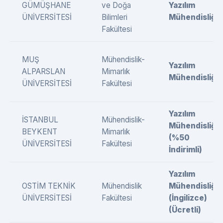
GÜMÜŞHANE
ve Doğa
Yazılım
ÜNİVERSİTESİ
Bilimleri
Mühendisliği
Fakültesi
MUŞ
Mühendislik-
Yazılım
ALPARSLAN
Mimarlık
Mühendisliği
ÜNİVERSİTESİ
Fakültesi
Yazılım
İSTANBUL
Mühendislik-
Mühendisliği
BEYKENT
Mimarlık
(%50
ÜNİVERSİTESİ
Fakültesi
İndirimli)
Yazılım
OSTİM TEKNİK
Mühendislik
Mühendisliği
ÜNİVERSİTESİ
Fakültesi
(İngilizce)
(Ücretli)