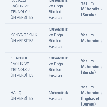
KOCAELİ
Mühendislik
Yazılım
SAĞLIK VE
ve Doğa
Mühendisliği
TEKNOLOJİ
Bilimleri
(Burslu)
ÜNİVERSİTESİ
Fakültesi
Mühendislik
KONYA TEKNİK
ve Doğa
Yazılım
ÜNİVERSİTESİ
Bilimleri
Mühendisliği
Fakültesi
İSTANBUL
Mühendislik
Yazılım
SAĞLIK VE
ve Doğa
Mühendisliği
TEKNOLOJİ
Bilimleri
(Burslu)
ÜNİVERSİTESİ
Fakültesi
Yazılım
HALİÇ
Mühendislik
Mühendisliği
ÜNİVERSİTESİ
Fakültesi
(İngilizce)
(Burslu)