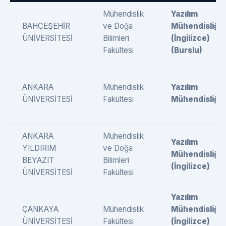
Mühendislik
Yazılım
BAHÇEŞEHİR
ve Doğa
Mühendisliği
ÜNİVERSİTESİ
Bilimleri
(İngilizce)
Fakültesi
(Burslu)
ANKARA
Mühendislik
Yazılım
ÜNİVERSİTESİ
Fakültesi
Mühendisliği
ANKARA
Mühendislik
Yazılım
YILDIRIM
ve Doğa
Mühendisliği
BEYAZIT
Bilimleri
(İngilizce)
ÜNİVERSİTESİ
Fakültesi
Yazılım
ÇANKAYA
Mühendislik
Mühendisliği
ÜNİVERSİTESİ
Fakültesi
(İngilizce)