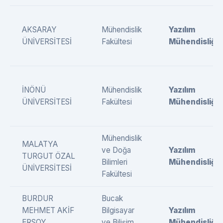
AKSARAY
Mühendislik
Yazılım
ÜNİVERSİTESİ
Fakültesi
Mühendisliği
İNÖNÜ
Mühendislik
Yazılım
ÜNİVERSİTESİ
Fakültesi
Mühendisliği
Mühendislik
MALATYA
ve Doğa
Yazılım
TURGUT ÖZAL
Bilimleri
Mühendisliği
ÜNİVERSİTESİ
Fakültesi
BURDUR
Bucak
MEHMET AKİF
Bilgisayar
Yazılım
ERSOY
ve Bilişim
Mühendisliği