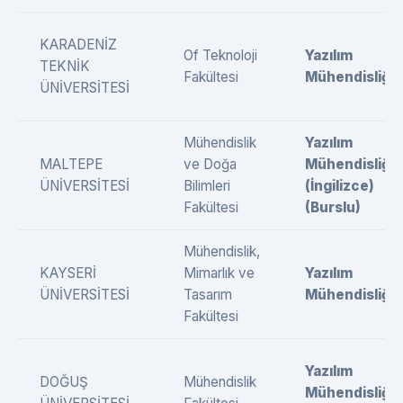
KARADENİZ
Of Teknoloji
Yazılım
TEKNİK
Fakültesi
Mühendisliği
ÜNİVERSİTESİ
Mühendislik
Yazılım
MALTEPE
ve Doğa
Mühendisliği
ÜNİVERSİTESİ
Bilimleri
(İngilizce)
Fakültesi
(Burslu)
Mühendislik,
KAYSERİ
Mimarlık ve
Yazılım
ÜNİVERSİTESİ
Tasarım
Mühendisliği
Fakültesi
Yazılım
DOĞUŞ
Mühendislik
Mühendisliği