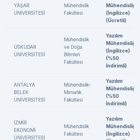
YAŞAR
Mühendislik
Mühendisliği
ÜNİVERSİTESİ
Fakültesi
(İngilizce)
(Ücretli)
Yazılım
Mühendislik
Mühendisliği
ÜSKÜDAR
ve Doğa
(İngilizce)
ÜNİVERSİTESİ
Bilimleri
(%50
Fakültesi
İndirimli)
Yazılım
ANTALYA
Mühendislik-
Mühendisliği
BELEK
Mimarlık
(%50
ÜNİVERSİTESİ
Fakültesi
İndirimli)
Yazılım
İZMİR
Mühendislik
Mühendisliği
EKONOMİ
Fakültesi
(İngilizce)
ÜNİVERSİTESİ