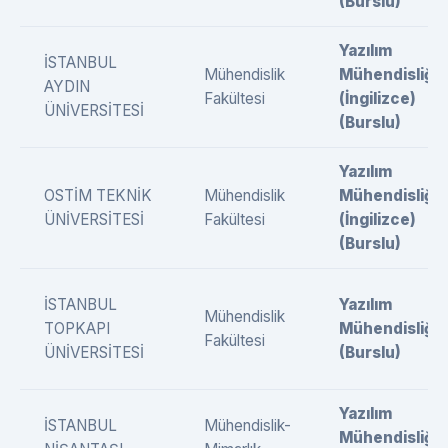
(Burslu)
Yazılım
İSTANBUL
Mühendislik
Mühendisliği
AYDIN
Fakültesi
(İngilizce)
ÜNİVERSİTESİ
(Burslu)
Yazılım
OSTİM TEKNİK
Mühendislik
Mühendisliği
ÜNİVERSİTESİ
Fakültesi
(İngilizce)
(Burslu)
İSTANBUL
Yazılım
Mühendislik
TOPKAPI
Mühendisliği
Fakültesi
ÜNİVERSİTESİ
(Burslu)
Yazılım
İSTANBUL
Mühendislik-
Mühendisliği