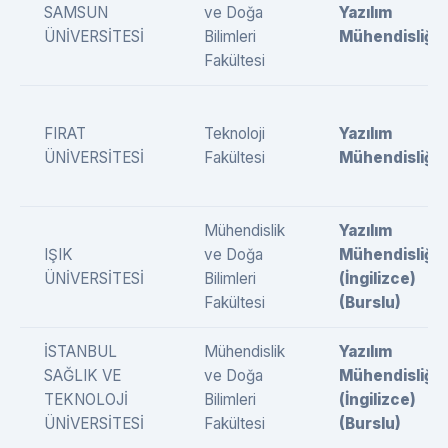
SAMSUN
ve Doğa
Yazılım
ÜNİVERSİTESİ
Bilimleri
Mühendisliği
Fakültesi
FIRAT
Teknoloji
Yazılım
ÜNİVERSİTESİ
Fakültesi
Mühendisliği
Mühendislik
Yazılım
IŞIK
ve Doğa
Mühendisliği
ÜNİVERSİTESİ
Bilimleri
(İngilizce)
Fakültesi
(Burslu)
İSTANBUL
Mühendislik
Yazılım
SAĞLIK VE
ve Doğa
Mühendisliği
TEKNOLOJİ
Bilimleri
(İngilizce)
ÜNİVERSİTESİ
Fakültesi
(Burslu)