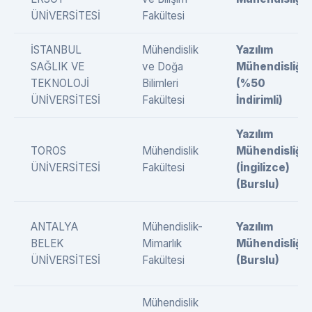
ÜNİVERSİTESİ
Fakültesi
İSTANBUL
Mühendislik
Yazılım
SAĞLIK VE
ve Doğa
Mühendisliği
TEKNOLOJİ
Bilimleri
(%50
ÜNİVERSİTESİ
Fakültesi
İndirimli)
Yazılım
TOROS
Mühendislik
Mühendisliği
ÜNİVERSİTESİ
Fakültesi
(İngilizce)
(Burslu)
ANTALYA
Mühendislik-
Yazılım
BELEK
Mimarlık
Mühendisliği
ÜNİVERSİTESİ
Fakültesi
(Burslu)
Mühendislik