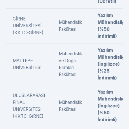
(Ücretli)
Yazılım
GİRNE
Mühendislik
Mühendisliği
ÜNİVERSİTESİ
Fakültesi
(%50
(KKTC-GİRNE)
İndirimli)
Yazılım
Mühendislik
Mühendisliği
MALTEPE
ve Doğa
(İngilizce)
ÜNİVERSİTESİ
Bilimleri
(%25
Fakültesi
İndirimli)
Yazılım
ULUSLARARASI
Mühendisliği
FİNAL
Mühendislik
(İngilizce)
ÜNİVERSİTESİ
Fakültesi
(%50
(KKTC-GİRNE)
İndirimli)