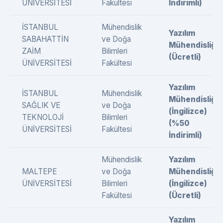
ÜNİVERSİTESİ
Fakültesi
İndirimli)
İSTANBUL
Mühendislik
Yazılım
SABAHATTİN
ve Doğa
Mühendisliği
ZAİM
Bilimleri
(Ücretli)
ÜNİVERSİTESİ
Fakültesi
Yazılım
İSTANBUL
Mühendislik
Mühendisliği
SAĞLIK VE
ve Doğa
(İngilizce)
TEKNOLOJİ
Bilimleri
(%50
ÜNİVERSİTESİ
Fakültesi
İndirimli)
Mühendislik
Yazılım
MALTEPE
ve Doğa
Mühendisliği
ÜNİVERSİTESİ
Bilimleri
(İngilizce)
Fakültesi
(Ücretli)
Yazılım