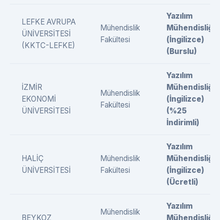
Yazılım
LEFKE AVRUPA
Mühendislik
Mühendisliği
ÜNİVERSİTESİ
Fakültesi
(İngilizce)
(KKTC-LEFKE)
(Burslu)
Yazılım
İZMİR
Mühendisliği
Mühendislik
EKONOMİ
(İngilizce)
Fakültesi
ÜNİVERSİTESİ
(%25
İndirimli)
Yazılım
HALİÇ
Mühendislik
Mühendisliği
ÜNİVERSİTESİ
Fakültesi
(İngilizce)
(Ücretli)
Yazılım
Mühendislik
BEYKOZ
Mühendisliği