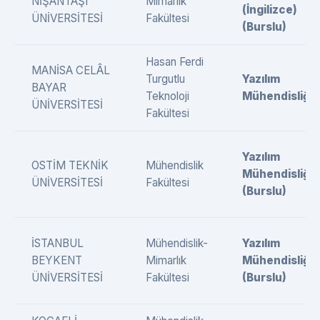
NİŞANTAŞI
Mimarlık
(İngilizce)
ÜNİVERSİTESİ
Fakültesi
(Burslu)
Hasan Ferdi
MANİSA CELÂL
Turgutlu
Yazılım
BAYAR
Teknoloji
Mühendisliği
ÜNİVERSİTESİ
Fakültesi
Yazılım
OSTİM TEKNİK
Mühendislik
Mühendisliği
ÜNİVERSİTESİ
Fakültesi
(Burslu)
İSTANBUL
Mühendislik-
Yazılım
BEYKENT
Mimarlık
Mühendisliği
ÜNİVERSİTESİ
Fakültesi
(Burslu)