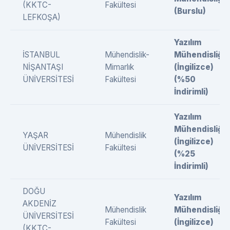
(KKTC-
Fakültesi
(Burslu)
LEFKOŞA)
Yazılım
İSTANBUL
Mühendislik-
Mühendisliği
NİŞANTAŞI
Mimarlık
(İngilizce)
ÜNİVERSİTESİ
Fakültesi
(%50
İndirimli)
Yazılım
Mühendisliği
YAŞAR
Mühendislik
(İngilizce)
ÜNİVERSİTESİ
Fakültesi
(%25
İndirimli)
DOĞU
Yazılım
AKDENİZ
Mühendislik
Mühendisliği
ÜNİVERSİTESİ
Fakültesi
(İngilizce)
(KKTC-