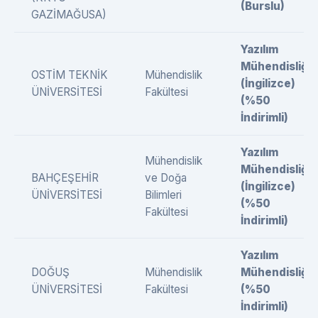
(Burslu)
GAZİMAĞUSA)
Yazılım
Mühendisliği
OSTİM TEKNİK
Mühendislik
(İngilizce)
ÜNİVERSİTESİ
Fakültesi
(%50
İndirimli)
Yazılım
Mühendislik
Mühendisliği
BAHÇEŞEHİR
ve Doğa
(İngilizce)
ÜNİVERSİTESİ
Bilimleri
(%50
Fakültesi
İndirimli)
Yazılım
DOĞUŞ
Mühendislik
Mühendisliği
ÜNİVERSİTESİ
Fakültesi
(%50
İndirimli)