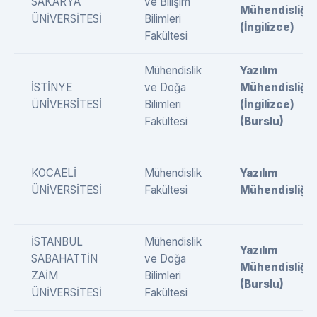
SAKARYA
ve Bilişim
Mühendisliği
ÜNİVERSİTESİ
Bilimleri
(İngilizce)
Fakültesi
Mühendislik
Yazılım
İSTİNYE
ve Doğa
Mühendisliği
ÜNİVERSİTESİ
Bilimleri
(İngilizce)
Fakültesi
(Burslu)
KOCAELİ
Mühendislik
Yazılım
ÜNİVERSİTESİ
Fakültesi
Mühendisliği
İSTANBUL
Mühendislik
Yazılım
SABAHATTİN
ve Doğa
Mühendisliği
ZAİM
Bilimleri
(Burslu)
ÜNİVERSİTESİ
Fakültesi