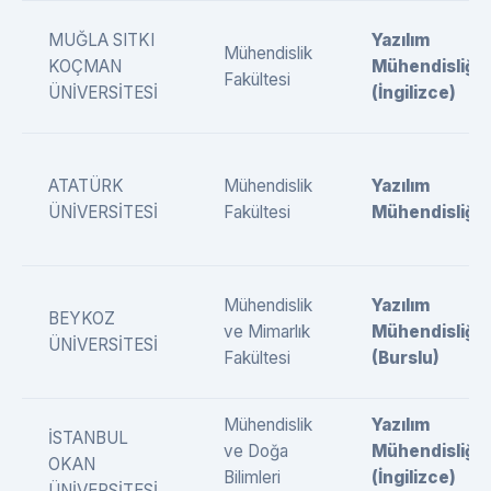
MUĞLA SITKI
Yazılım
Mühendislik
KOÇMAN
Mühendisliği
Fakültesi
ÜNİVERSİTESİ
(İngilizce)
ATATÜRK
Mühendislik
Yazılım
ÜNİVERSİTESİ
Fakültesi
Mühendisliği
Mühendislik
Yazılım
BEYKOZ
ve Mimarlık
Mühendisliği
ÜNİVERSİTESİ
Fakültesi
(Burslu)
Mühendislik
Yazılım
İSTANBUL
ve Doğa
Mühendisliği
OKAN
Bilimleri
(İngilizce)
ÜNİVERSİTESİ