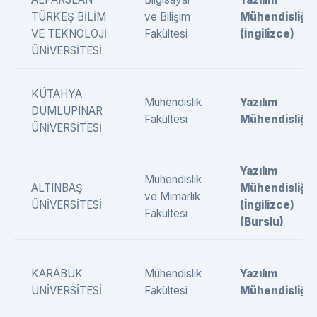
TÜRKEŞ BİLİM
ve Bilişim
Mühendisliği
VE TEKNOLOJİ
Fakültesi
(İngilizce)
ÜNİVERSİTESİ
KÜTAHYA
Mühendislik
Yazılım
DUMLUPINAR
Fakültesi
Mühendisliği
ÜNİVERSİTESİ
Yazılım
Mühendislik
ALTINBAŞ
Mühendisliği
ve Mimarlık
ÜNİVERSİTESİ
(İngilizce)
Fakültesi
(Burslu)
KARABÜK
Mühendislik
Yazılım
ÜNİVERSİTESİ
Fakültesi
Mühendisliği