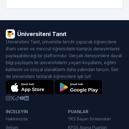
Üniversiteni Tanıt
Üniversiteni Tanıt, üniversite tercihi yapacak öğrencilere
ilham veren ve mevcut öğrencilerin kampüs deneyimlerini
paylaşabileceği bir platformdur. Gerçek deneyimlere dayalı
bilgi paylaşımı ile üniversitelerin yaşam koşullarını, eğitim
kalitesini ve sosyal olanaklarını daha yakından tanıyın. Sen
de üniversiteni tanıtarak öğrencilere ışık tut!
İNCELEYIN
PUANLAR
Hakkımızda
YKS Başarı Sıralamaları
İletişim
KPSS Atama Puanları