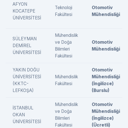
AFYON
Teknoloji
Otomotiv
KOCATEPE
Fakültesi
Mühendisliği
ÜNİVERSİTESİ
Mühendislik
SÜLEYMAN
ve Doğa
Otomotiv
DEMİREL
Bilimleri
Mühendisliği
ÜNİVERSİTESİ
Fakültesi
YAKIN DOĞU
Otomotiv
ÜNİVERSİTESİ
Mühendislik
Mühendisliği
(KKTC-
Fakültesi
(İngilizce)
LEFKOŞA)
(Burslu)
Mühendislik
Otomotiv
İSTANBUL
ve Doğa
Mühendisliği
OKAN
Bilimleri
(İngilizce)
ÜNİVERSİTESİ
Fakültesi
(Ücretli)