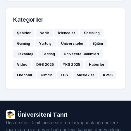
Kategoriler
Şehirler
Nedir
İzlenceler
Socialing
Gaming
Yurtdışı
Üniversiteler
Eğitim
Teknoloji
Testing
Üniversite Bölümleri
Video
DGS 2025
YKS 2025
Haberler
Ekonomi
Kimdir
LGS
Meslekler
KPSS
Üniversiteni Tanıt
Üniversiteni Tanıt, üniversite tercihi yapacak öğrencilere
ilham veren ve mevcut öğrencilerin kampüs deneyimlerini