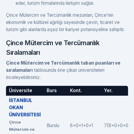
eder, turizm firmalarında iletişim sağlar.
Çince Mütercim ve Tercümanlık mezunları, Çince’nin
ekonomik ve kültürel ağırlığı sayesinde çeviri, ticaret ve
turizm gibi alanlarda eşsiz bir kariyer potansiyeline sahiptir.
Çince Mütercim ve Tercümanlık
Sıralamaları
Çince Mütercim ve Tercümanlık taban puanları ve
sıralamaları
tablosunda öne çıkan üniversiteleri
inceleyebilirsiniz.
Üniversite
Burs
Kont.
Yer.
İSTANBUL
OKAN
ÜNİVERSİTESİ
Çince
Burslu
6+0+1+0+1
7(6+0+0+0+1
Mütercim ve