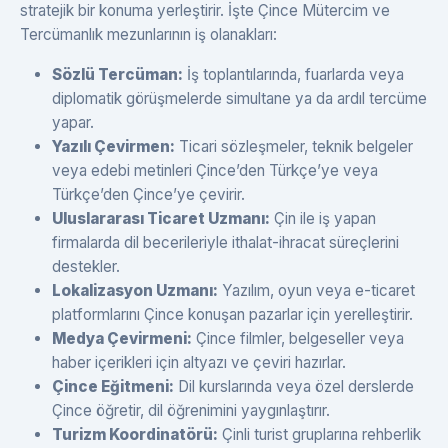
stratejik bir konuma yerleştirir. İşte Çince Mütercim ve
Tercümanlık mezunlarının iş olanakları:
Sözlü Tercüman:
İş toplantılarında, fuarlarda veya
diplomatik görüşmelerde simultane ya da ardıl tercüme
yapar.
Yazılı Çevirmen:
Ticari sözleşmeler, teknik belgeler
veya edebi metinleri Çince’den Türkçe’ye veya
Türkçe’den Çince’ye çevirir.
Uluslararası Ticaret Uzmanı:
Çin ile iş yapan
firmalarda dil becerileriyle ithalat-ihracat süreçlerini
destekler.
Lokalizasyon Uzmanı:
Yazılım, oyun veya e-ticaret
platformlarını Çince konuşan pazarlar için yerelleştirir.
Medya Çevirmeni:
Çince filmler, belgeseller veya
haber içerikleri için altyazı ve çeviri hazırlar.
Çince Eğitmeni:
Dil kurslarında veya özel derslerde
Çince öğretir, dil öğrenimini yaygınlaştırır.
Turizm Koordinatörü:
Çinli turist gruplarına rehberlik