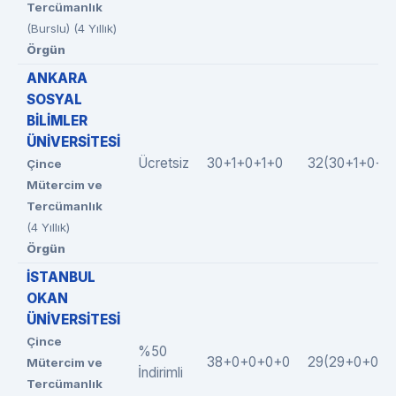
Tercümanlık
(Burslu) (4 Yıllık)
Örgün
ANKARA
SOSYAL
BİLİMLER
ÜNİVERSİTESİ
Ücretsiz
30+1+0+1+0
32(30+1+0+1+
Çince
Mütercim ve
Tercümanlık
(4 Yıllık)
Örgün
İSTANBUL
OKAN
ÜNİVERSİTESİ
Çince
%50
38+0+0+0+0
29(29+0+0+0
Mütercim ve
İndirimli
Tercümanlık