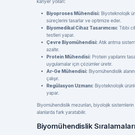
kariyer yolları:
Biyoproses Mühendisi:
Biyoteknolojik ür
süreçlerini tasarlar ve optimize eder.
Biyomedikal Cihaz Tasarımcısı:
Tıbbi ci
testleri yapar.
Çevre Biyomühendisi:
Atık arıtma sisteml
azaltır.
Protein Mühendisi:
Protein yapılarını tas
uygulamalar için çözümler üretir.
Ar-Ge Mühendisi:
Biyomühendislik alanınd
çalışır.
Regülasyon Uzmanı:
Biyoteknolojik ürünler
yapar.
Biyomühendislik mezunları, biyolojik sistemlerin
alanlarda fark yaratabilir.
Biyomühendislik Sıralamalar