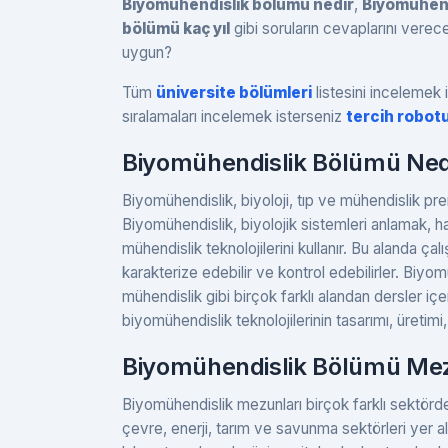
Biyomühendislik bölümü nedir
,
Biyomühend
bölümü kaç yıl
gibi soruların cevaplarını vere
uygun?
Tüm
üniversite bölümleri
listesini incelemek i
sıralamaları incelemek isterseniz
tercih robot
Biyomühendislik Bölümü Ned
Biyomühendislik, biyoloji, tıp ve mühendislik prensi
Biyomühendislik, biyolojik sistemleri anlamak, has
mühendislik teknolojilerini kullanır. Bu alanda çalı
karakterize edebilir ve kontrol edebilirler. Biyo
mühendislik gibi birçok farklı alandan dersler içer
biyomühendislik teknolojilerinin tasarımı, üretimi,
Biyomühendislik Bölümü Mez
Biyomühendislik mezunları birçok farklı sektörde iş
çevre, enerji, tarım ve savunma sektörleri yer alı