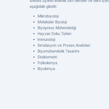
sitesini ziyaret ederek tüm dersleri ve ders içer
aşağıdaki gibidir:
Mikrobiyoloji
Moleküler Biyoloji
Biyopress Mühendisliği
Hayvan Doku Türleri
Immunoloji
Simülasyon ve Proses Analizleri
Biyomühendislik Tasarımı
Stoikiometri
Fizikokimya
Biyokimya