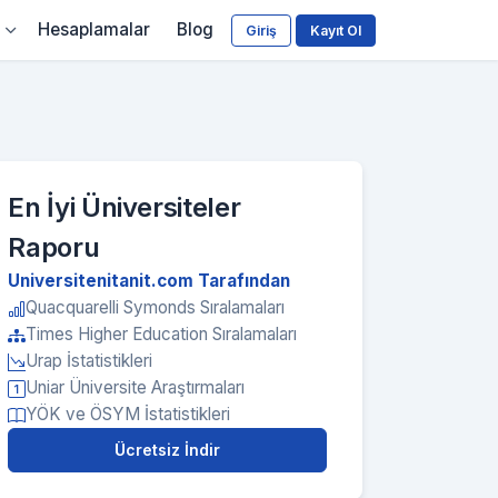
Hesaplamalar
Blog
Giriş
Kayıt Ol
En İyi Üniversiteler
Raporu
Universitenitanit.com Tarafından
Quacquarelli Symonds Sıralamaları
Times Higher Education Sıralamaları
Urap İstatistikleri
Uniar Üniversite Araştırmaları
YÖK ve ÖSYM İstatistikleri
Ücretsiz İndir