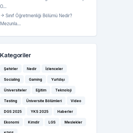
O...
Sınıf Öğretmenliği Bölümü Nedir?
Mezunla...
Kategoriler
Şehirler
Nedir
İzlenceler
Socialing
Gaming
Yurtdışı
Üniversiteler
Eğitim
Teknoloji
Testing
Üniversite Bölümleri
Video
DGS 2025
YKS 2025
Haberler
Ekonomi
Kimdir
LGS
Meslekler
KPSS