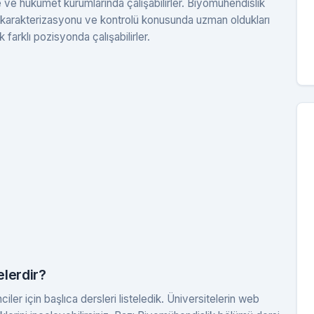
e ve hükümet kurumlarında çalışabilirler. Biyomühendislik
mi, karakterizasyonu ve kontrolü konusunda uzman oldukları
k farklı pozisyonda çalışabilirler.
lerdir?
er için başlıca dersleri listeledik. Üniversitelerin web