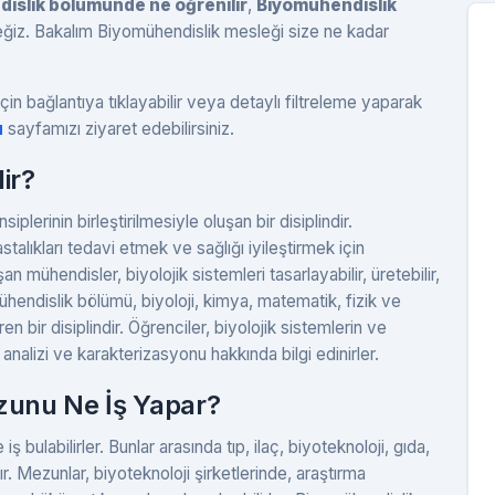
islik bölümünde ne öğrenilir
,
Biyomühendislik
ceğiz. Bakalım Biyomühendislik mesleği size ne kadar
çin bağlantıya tıklayabilir veya detaylı filtreleme yaparak
u
sayfamızı ziyaret edebilirsiniz.
ir?
plerinin birleştirilmesiyle oluşan bir disiplindir.
talıkları tedavi etmek ve sağlığı iyileştirmek için
şan mühendisler, biyolojik sistemleri tasarlayabilir, üretebilir,
mühendislik bölümü, biyoloji, kimya, matematik, fizik ve
en bir disiplindir. Öğrenciler, biyolojik sistemlerin ve
 analizi ve karakterizasyonu hakkında bilgi edinirler.
unu Ne İş Yapar?
 bulabilirler. Bunlar arasında tıp, ilaç, biyoteknoloji, gıda,
r. Mezunlar, biyoteknoloji şirketlerinde, araştırma