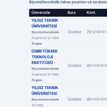
Biyomühendislik taban puanları ve sıralama
Üniversite
Burs
Kont.
YILDIZ TEKNİK
ÜNİVERSİTESİ
Ücretsiz
70+2+0+0+
Biyomühendislik
(İngilizce) (4 Yıllık)
Örgün
İZMİR YÜKSEK
TEKNOLOJİ
ENSTİTÜSÜ
Ücretsiz
40+1+0+0+
Biyomühendislik
(İngilizce) (4 Yıllık)
Örgün
YILDIZ TEKNİK
ÜNİVERSİTESİ
Ücretsiz
40+1+0+0+
Biyomühendislik
(4 Yıllık)