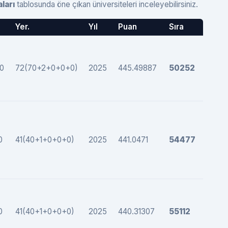
ları
tablosunda öne çıkan üniversiteleri inceleyebilirsiniz.
Yer.
Yıl
Puan
Sıra
0
72(70+2+0+0+0)
2025
445.49887
50252
0
41(40+1+0+0+0)
2025
441.0471
54477
0
41(40+1+0+0+0)
2025
440.31307
55112