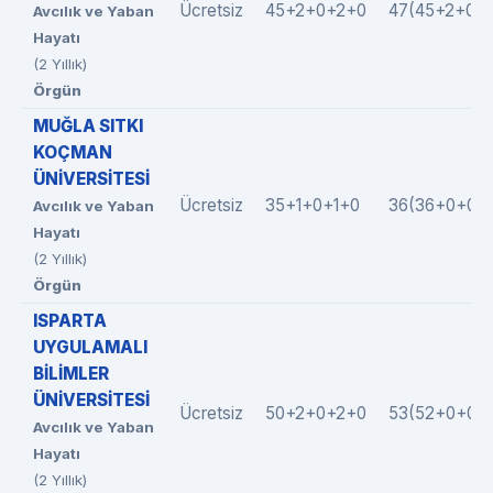
Ücretsiz
45+2+0+2+0
47(45+2+0+
Avcılık ve Yaban
Hayatı
(2 Yıllık)
Örgün
MUĞLA SITKI
KOÇMAN
ÜNİVERSİTESİ
Ücretsiz
35+1+0+1+0
36(36+0+0+
Avcılık ve Yaban
Hayatı
(2 Yıllık)
Örgün
ISPARTA
UYGULAMALI
BİLİMLER
ÜNİVERSİTESİ
Ücretsiz
50+2+0+2+0
53(52+0+0+1
Avcılık ve Yaban
Hayatı
(2 Yıllık)