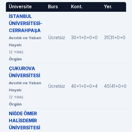
Üniversite
Burs
Kont.
Yer.
İSTANBUL
ÜNİVERSİTESİ-
CERRAHPAŞA
Ücretsiz
30+1+0+0+0
31(31+0+0+0
Avcılık ve Yaban
Hayatı
(2 Yıllık)
Örgün
ÇUKUROVA
ÜNİVERSİTESİ
Avcılık ve Yaban
Ücretsiz
40+1+0+0+4
45(41+0+0+0
Hayatı
(2 Yıllık)
Örgün
NİĞDE ÖMER
HALİSDEMİR
ÜNİVERSİTESİ