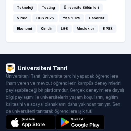
Teknoloji
Testing
Üniversite Bölümleri
Video
DGS 2025
YKS 2025
Haberler
Ekonomi
Kimdir
LGS
Meslekler
KPSS
Üniversiteni Tanıt
Üniversiteni Tanıt, üniversite tercihi yapacak öğrencilere
ilham veren ve mevcut öğrencilerin kampüs deneyimlerini
paylaşabileceği bir platformdur. Gerçek deneyimlere dayalı
bilgi paylaşımı ile üniversitelerin yaşam koşullarını, eğitim
kalitesini ve sosyal olanaklarını daha yakından tanıyın. Sen
de üniversiteni tanıtarak öğrencilere ışık tut!