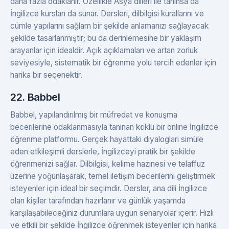
daha fazla odaklanır. Özellikle Asya dilleri ile tanınsa da
İngilizce kursları da sunar. Dersleri, dilbilgisi kurallarını ve
cümle yapılarını sağlam bir şekilde anlamanızı sağlayacak
şekilde tasarlanmıştır; bu da derinlemesine bir yaklaşım
arayanlar için idealdir. Açık açıklamaları ve artan zorluk
seviyesiyle, sistematik bir öğrenme yolu tercih edenler için
harika bir seçenektir.
22. Babbel
Babbel, yapılandırılmış bir müfredat ve konuşma
becerilerine odaklanmasıyla tanınan köklü bir online İngilizce
öğrenme platformu. Gerçek hayattaki diyalogları simüle
eden etkileşimli derslerle, İngilizceyi pratik bir şekilde
öğrenmenizi sağlar. Dilbilgisi, kelime hazinesi ve telaffuz
üzerine yoğunlaşarak, temel iletişim becerilerini geliştirmek
isteyenler için ideal bir seçimdir. Dersler, ana dili İngilizce
olan kişiler tarafından hazırlanır ve günlük yaşamda
karşılaşabileceğiniz durumlara uygun senaryolar içerir. Hızlı
ve etkili bir şekilde İngilizce öğrenmek isteyenler için harika