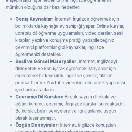
erişebilirsiniz. İşte neden online İngilizce öğrenmenin
mümkün olduğuna dair bazı nedenler:
Geniş Kaynaklar:
İnternet, İngilizce öğrenmek için
bol miktarda kaynağa ev sahipliği yapar. Online kurslar,
ücretsiz dil öğrenme uygulamaları, video dersler, sesli
kitaplar, yazılı ve konuşma pratiği yapabileceğiniz
çevrimiçi platformlar gibi kaynaklar, İngilizce
öğrenmenizi destekler.
Sesli ve Görsel Materyaller:
İnternet, İngilizceyi
dinleyerek ve konuşarak öğrenmek isteyenler için
mükemmel bir kaynaktır. İngilizce şarkılar, filmler,
podcast'ler ve YouTube videoları, dilin pratik yapılması
için harika araçlardır.
Çevrimiçi Dil Kursları:
Birçok saygın dil okulu ve
eğitim kurumu, çevrimiçi İngilizce kursları sunmaktadır.
Bu kurslar, belirli seviyelere ve ilgi alanlarına uygun
olarak tasarlanmıştır.
Özgün Deneyimler:
İnternet, İngilizce konuşulan