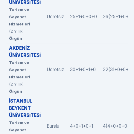
ÜNİVERSİTESİ
Turizm ve
Ücretsiz
25+1+0+0+0
26(25+1+0+0+
Seyahat
Hizmetleri
(2 Yıllık)
Örgün
AKDENİZ
ÜNİVERSİTESİ
Turizm ve
Ücretsiz
30+1+0+1+0
32(31+0+0+1+
Seyahat
Hizmetleri
(2 Yıllık)
Örgün
İSTANBUL
BEYKENT
ÜNİVERSİTESİ
Turizm ve
Burslu
4+0+1+0+1
4(4+0+0+0+0
Seyahat