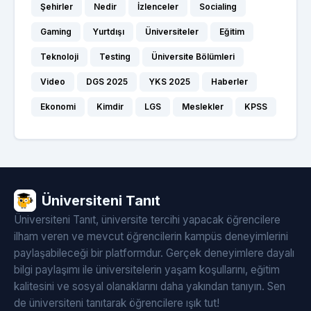
Şehirler
Nedir
İzlenceler
Socialing
Gaming
Yurtdışı
Üniversiteler
Eğitim
Teknoloji
Testing
Üniversite Bölümleri
Video
DGS 2025
YKS 2025
Haberler
Ekonomi
Kimdir
LGS
Meslekler
KPSS
Üniversiteni Tanıt
Üniversiteni Tanıt, üniversite tercihi yapacak öğrencilere
ilham veren ve mevcut öğrencilerin kampüs deneyimlerini
paylaşabileceği bir platformdur. Gerçek deneyimlere dayalı
bilgi paylaşımı ile üniversitelerin yaşam koşullarını, eğitim
kalitesini ve sosyal olanaklarını daha yakından tanıyın. Sen
de üniversiteni tanıtarak öğrencilere ışık tut!