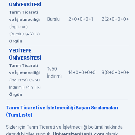
ÜNİVERSİTESİ
Tarım Ticareti
Burslu
2+0+0+0+1
2(2+0+0+0+0)
ve İşletmeciliği
(İngilizce)
(Burslu) (4 Yıllık)
Örgün
YEDİTEPE
ÜNİVERSİTESİ
Tarım Ticareti
%50
14+0+0+0+0
8(8+0+0+0+0)
ve İşletmeciliği
İndirimli
(İngilizce) (%50
İndirimli) (4 Yıllık)
Örgün
Tarım Ticareti ve İşletmeciliği Başarı Sıralamaları
(Tüm Liste)
Sizler için Tarım Ticareti ve İşletmeciliği bölümü hakkında
detaylı bilgiler sunduk.
Universitenitanit.com
olarak