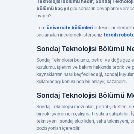
Teknolojisi bölümü nedir
,
Sondaj Teknoloji
bölümü kaç yıl
gibi soruların cevaplarını verec
uygun?
Tüm
üniversite bölümleri
listesini incelemek i
sıralamaları incelemek isterseniz
tercih robot
Sondaj Teknolojisi Bölümü N
Sondaj Teknolojisi bölümü, petrol ve doğalgaz end
kurulumu, işletimi ve bakımı hakkında teorik ve pr
kaynaklarının nasıl keşfedileceği, sondaj kuyular
kullanılacağı konusunda bir anlayış kazandırır.
Sondaj Teknolojisi Bölümü M
Sondaj Teknolojisi mezunları, petrol şirketleri, son
birçok işveren için çalışma fırsatına sahiptirler.
teknisyeni, sondaj ekip lideri, saha teknisyeni, 
pozisyonları içerebilir.