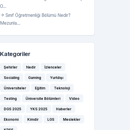
O...
Sınıf Öğretmenliği Bölümü Nedir?
Mezunla...
Kategoriler
Şehirler
Nedir
İzlenceler
Socialing
Gaming
Yurtdışı
Üniversiteler
Eğitim
Teknoloji
Testing
Üniversite Bölümleri
Video
DGS 2025
YKS 2025
Haberler
Ekonomi
Kimdir
LGS
Meslekler
KPSS