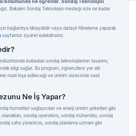
si bölümünde ne öğrenilir
,
Sondaj Teknolojisi
eğiz. Bakalım Sondaj Teknolojisi mesleği size ne kadar
çin bağlantıya tıklayabilir veya detaylı filtreleme yaparak
u
sayfamızı ziyaret edebilirsiniz.
edir?
üstrisinde kullanılan sondaj teknolojilerinin tasarımı,
atik bilgi sağlar. Bu program, öğrencilere yer altı
ının nasıl inşa edileceği ve üretim sürecinde nasıl
ezunu Ne İş Yapar?
daj hizmetleri sağlayıcıları ve enerji üretim şirketleri gibi
 İş olanakları, sondaj operatörü, sondaj mühendisi, sondaj
sondaj saha yöneticisi, sondaj planlama uzmanı gibi