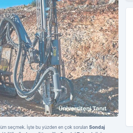
 bölüm seçmek. İşte bu yüzden en çok sorulan
Sondaj