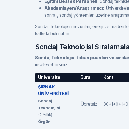
Eğitim Destek Personeli:
Sondaj teknikleri
Akademisyen/Araştırmacı:
Üniversitele
sonra), sondaj yöntemleri üzerine araştırma
Sondaj Teknolojisi mezunları, enerji ve maden kay
katkıda bulunabilir.
Sondaj Teknolojisi Sıralamala
Sondaj Teknolojisi taban puanları ve sırala
inceleyebilirsiniz.
Üniversite
Burs
Kont.
ŞIRNAK
ÜNİVERSİTESİ
Sondaj
Ücretsiz
30+1+0+1+0
Teknolojisi
(2 Yıllık)
Örgün