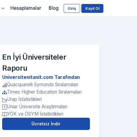
Hesaplamalar
Blog
Giriş
Kayıt Ol
En İyi Üniversiteler
Raporu
Universitenitanit.com Tarafından
Quacquarelli Symonds Sıralamaları
Times Higher Education Sıralamaları
Urap İstatistikleri
Uniar Üniversite Araştırmaları
YÖK ve ÖSYM İstatistikleri
Ücretsiz İndir