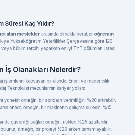
m Süresi Kaç Yıldır?
nci alan meslekler
arasında olmakla beraber
öğrenim
iye Yükseköğretim Yeterlilikler Çerçevesine göre 120
veya bölüm tercihi yaparken en iyi TYT bölümleri listesi
 İş Olanakları Nelerdir?
j işlemlerini kapsayan bir alandır. Enerji ve madencilik
daj Teknolojisi mezunlarının kariyer yolları:
yönetir; örneğin, bir sondajın verimliliğini %20 artırabilir.
ını onarır; örneğin, bir makinenin çalışma süresini %15
nda güvenliği sağlar; örneğin, riskleri %25 azaltabilir.
 bulunur; örneğin, bir projeyi %20 erken tamamlayabilir.