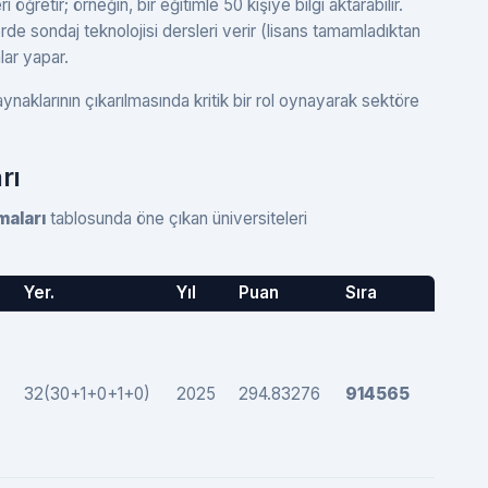
 öğretir; örneğin, bir eğitimle 50 kişiye bilgi aktarabilir.
rde sondaj teknolojisi dersleri verir (lisans tamamladıktan
lar yapar.
naklarının çıkarılmasında kritik bir rol oynayarak sektöre
rı
maları
tablosunda öne çıkan üniversiteleri
Yer.
Yıl
Puan
Sıra
32(30+1+0+1+0)
2025
294.83276
914565