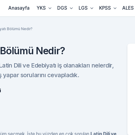
Anasayfa
YKS
DGS
LGS
KPSS
ALES
iyatı Bölümü Nedir?
ı Bölümü Nedir?
atin Dili ve Edebiyatı iş olanakları nelerdir,
iş yapar sorularını cevapladık.
i
 bölüm seçmek. İşte bu yüzden en çok sorulan
Latin Dili ve