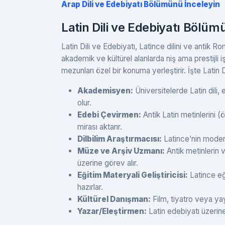
Arap Dili ve Edebiyatı Bölümünü İnceleyin
Latin Dili ve Edebiyatı Bölüm
Latin Dili ve Edebiyatı, Latince dilini ve antik 
akademik ve kültürel alanlarda niş ama prestijli iş 
mezunları özel bir konuma yerleştirir. İşte Latin D
Akademisyen:
Üniversitelerde Latin dili,
olur.
Edebi Çevirmen:
Antik Latin metinlerini (
mirası aktarır.
Dilbilim Araştırmacısı:
Latince’nin modern 
Müze ve Arşiv Uzmanı:
Antik metinlerin 
üzerine görev alır.
Eğitim Materyali Geliştiricisi:
Latince eği
hazırlar.
Kültürel Danışman:
Film, tiyatro veya yay
Yazar/Eleştirmen:
Latin edebiyatı üzerin