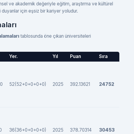
rihsel ve akademik değeriyle eğitim, araştırma ve kültürel
gi duyanlar için eşsiz bir kariyer yoludur.
maları
alamaları
tablosunda öne çıkan üniversiteleri
Yer.
Yıl
Puan
Sıra
0
52(52+0+0+0+0)
2025
392.13621
24752
0
36(36+0+0+0+0)
2025
378.70314
30453