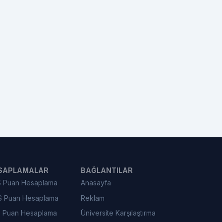
SAPLAMALAR
BAĞLANTILAR
 Puan Hesaplama
Anasayfa
 Puan Hesaplama
Reklam
 Puan Hesaplama
Üniversite Karşılaştırma