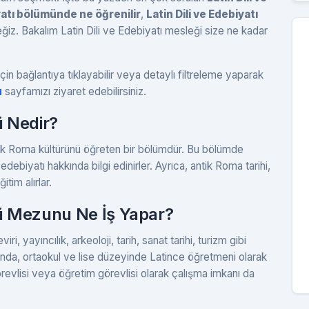
iyatı bölümünde ne öğrenilir
,
Latin Dili ve Edebiyatı
eğiz. Bakalım Latin Dili ve Edebiyatı mesleği size ne kadar
çin bağlantıya tıklayabilir veya detaylı filtreleme yaparak
u
sayfamızı ziyaret edebilirsiniz.
ü Nedir?
antik Roma kültürünü öğreten bir bölümdür. Bu bölümde
edebiyatı hakkında bilgi edinirler. Ayrıca, antik Roma tarihi,
itim alırlar.
mü Mezunu Ne İş Yapar?
ri, yayıncılık, arkeoloji, tarih, sanat tarihi, turizm gibi
lanında, ortaokul ve lise düzeyinde Latince öğretmeni olarak
görevlisi veya öğretim görevlisi olarak çalışma imkanı da