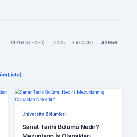
0
31(31+0+0+0+0)
2025
350.41767
42956
Tüm Liste)
Üniversite Bölümleri
Sanat Tarihi Bölümü Nedir?
Mezunların İş Olanakları