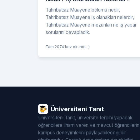
Tahribatsız Muayene bölümü nedir,
Tahribatsız Muayene iş olanakları nelerdir,
Tahribatsız Muayene mezunları ne iş yapar
sorularını cevapladık.
Tam 2074 kez okundu :)
Üniversiteni Tanıt
Üniversiteni Tanıt, üniversite tercihi yapacak
öğrencilere ilham veren ve mevcut öğrencilerin
kampüs deneyimlerini paylaşabileceği bir