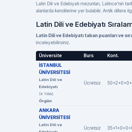
Latin Dili ve Edebiyatı mezunları, Latince’nin ta
alanlarda kendilerine yer bulabilir. Antik dillere il
Latin Dili ve Edebiyatı Sırala
Latin Dili ve Edebiyatı taban puanları ve sır
inceleyebilirsiniz.
Üniversite
Burs
Kont.
İSTANBUL
ÜNİVERSİTESİ
Latin Dili ve
Ücretsiz
50+2+0+0+
Edebiyatı
(4 Yıllık)
Örgün
ANKARA
ÜNİVERSİTESİ
Latin Dili ve
Ücretsiz
35+1+0+0+
Edebiyatı