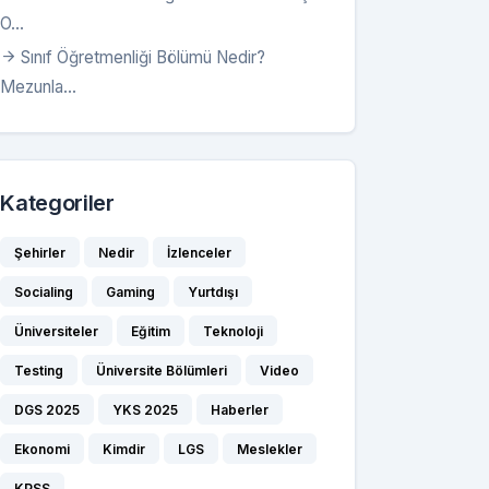
O...
Sınıf Öğretmenliği Bölümü Nedir?
Mezunla...
Kategoriler
Şehirler
Nedir
İzlenceler
Socialing
Gaming
Yurtdışı
Üniversiteler
Eğitim
Teknoloji
Testing
Üniversite Bölümleri
Video
DGS 2025
YKS 2025
Haberler
Ekonomi
Kimdir
LGS
Meslekler
KPSS