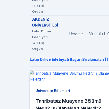
(4 Yıllık)
Örgün
AKDENİZ
ÜNİVERSİTESİ
Latin Dili ve
Ücretsiz
30+1+0+1+
Edebiyatı
(4 Yıllık)
Örgün
Latin Dili ve Edebiyatı Başarı Sıralamaları (
Üniversite Bölümleri
Tahribatsız Muayene Bölümü
Nedir? İş Olanakları Nelerdir?