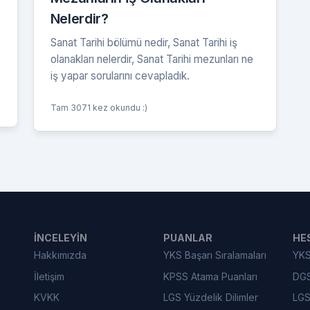
Nelerdir?
Sanat Tarihi bölümü nedir, Sanat Tarihi iş
olanakları nelerdir, Sanat Tarihi mezunları ne
iş yapar sorularını cevapladık.
Tam 3071 kez okundu :)
İNCELEYIN
PUANLAR
HE
Hakkımızda
YKS Başarı Sıralamaları
YKS
İletişim
KPSS Atama Puanları
DGS
KVKK
LGS Yüzdelik Dilimler
LGS