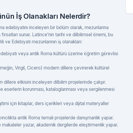
ünün İş Olanakları Nelerdir?
Roma edebiyatını inceleyen bir bölüm olarak, mezunlarına
fırsatları sunar. Latince’nin tarihi ve dilbilimsel önemi, bu
ili ve Edebiyatı mezunlarının iş olanakları:
 edebiyatı veya antik Roma kültürü üzerine öğretim görevlisi
örneğin, Virgil, Cicero) modern dillere çevirerek kültürel
dillere etkisini inceleyen dilbilim projelerinde çalışır.
ve eserlerin korunması, kataloglanması veya sergilenmesi
timi için kitaplar, ders içerikleri veya dijital materyaller
ıncılıkta antik Roma temalı projelerde danışmanlık yapar.
e makaleler yazar, akademik dergilerde eleştirmenlik yapar.