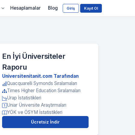
Hesaplamalar
Blog
Giriş
Kayıt Ol
En İyi Üniversiteler
Raporu
Universitenitanit.com Tarafından
Quacquarelli Symonds Sıralamaları
Times Higher Education Sıralamaları
Urap İstatistikleri
Uniar Üniversite Araştırmaları
YÖK ve ÖSYM İstatistikleri
Ücretsiz İndir