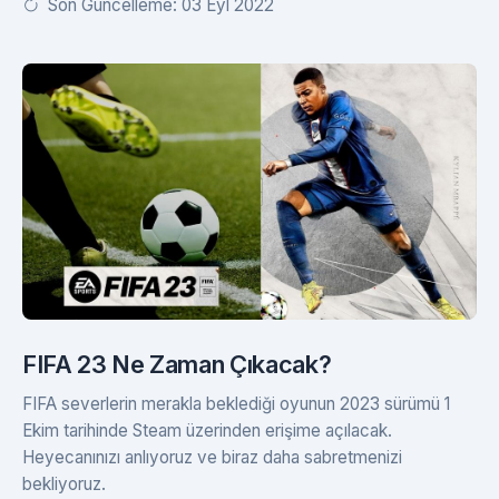
Son Güncelleme: 03 Eyl 2022
FIFA 23 Ne Zaman Çıkacak?
FIFA severlerin merakla beklediği oyunun 2023 sürümü 1
Ekim tarihinde Steam üzerinden erişime açılacak.
Heyecanınızı anlıyoruz ve biraz daha sabretmenizi
bekliyoruz.