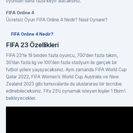
oyundan daha fazla keyif alacaksınız.
FIFA Online 4
Ücretsiz Oyun FIFA Online 4 Nedir? Nasıl Oynanır?
FIFA Online 4 Nedir?
FIFA 23 Özellikleri
FIFA 23’te 19 binden fazla oyuncu, 700’den fazla takım,
30’dan fazla lig ve 100’den fazla stadyum ile gerçek bir
futbol şöleni yaşayacaksınız. Aynı zamanda FIFA World Cup
Qatar 2022, FIFA Women’s World Cup Australia ve New
Zealand 2023 gibi turnuvalarda da uluslararası bir tecrübe
edinebileceksiniz. Fifa 23’ü oynamak isteyen kişiler 1 Ekim’i
bekleyecekler.