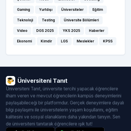
Gaming
Yurtdışı
Üniversiteler
Eğitim
Teknoloji
Testing
Üniversite Bölümleri
Video
DGS 2025
YKS 2025
Haberler
Ekonomi
Kimdir
LGS
Meslekler
KPSS
Üniversiteni Tanıt
Üniversiteni Tanıt, üniversite tercihi yapacak öğrencilere
ilham veren ve mevcut öğrencilerin kampüs deneyimlerini
paylaşabileceği bir platformdur. Gerçek deneyimlere dayalı
bilgi paylaşımı ile üniversitelerin yaşam koşullarını, eğitim
kalitesini ve sosyal olanaklarını daha yakından tanıyın. Sen
de üniversiteni tanıtarak öğrencilere ışık tut!