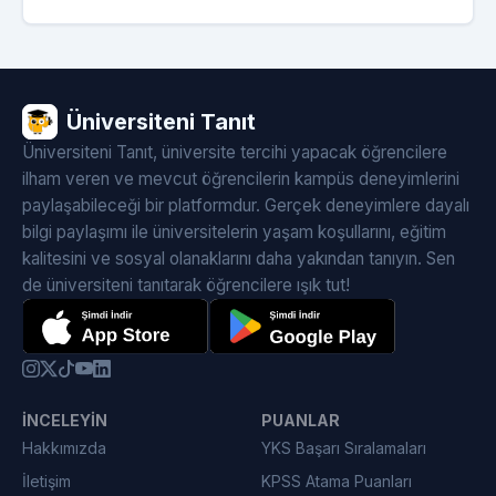
Üniversiteni Tanıt
Üniversiteni Tanıt, üniversite tercihi yapacak öğrencilere
ilham veren ve mevcut öğrencilerin kampüs deneyimlerini
paylaşabileceği bir platformdur. Gerçek deneyimlere dayalı
bilgi paylaşımı ile üniversitelerin yaşam koşullarını, eğitim
kalitesini ve sosyal olanaklarını daha yakından tanıyın. Sen
de üniversiteni tanıtarak öğrencilere ışık tut!
İNCELEYIN
PUANLAR
Hakkımızda
YKS Başarı Sıralamaları
İletişim
KPSS Atama Puanları