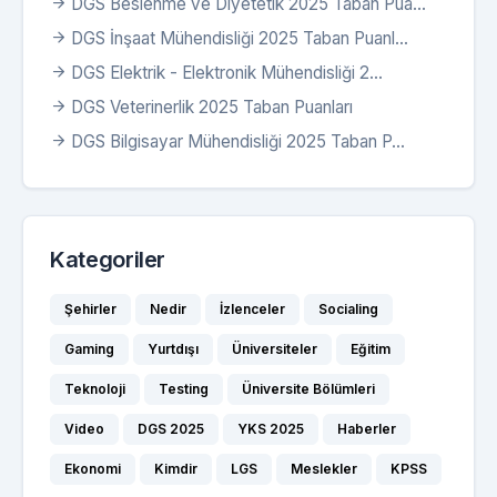
DGS Beslenme ve Diyetetik 2025 Taban Pua...
DGS İnşaat Mühendisliği 2025 Taban Puanl...
DGS Elektrik - Elektronik Mühendisliği 2...
DGS Veterinerlik 2025 Taban Puanları
DGS Bilgisayar Mühendisliği 2025 Taban P...
Kategoriler
Şehirler
Nedir
İzlenceler
Socialing
Gaming
Yurtdışı
Üniversiteler
Eğitim
Teknoloji
Testing
Üniversite Bölümleri
Video
DGS 2025
YKS 2025
Haberler
Ekonomi
Kimdir
LGS
Meslekler
KPSS