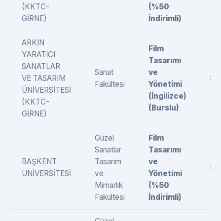
(KKTC-
(%50
GİRNE)
İndirimli)
ARKIN
Film
YARATICI
Tasarımı
SANATLAR
Sanat
ve
VE TASARIM
SÖ
Fakültesi
Yönetimi
ÜNİVERSİTESİ
(İngilizce)
(KKTC-
(Burslu)
GİRNE)
Güzel
Film
Sanatlar
Tasarımı
BAŞKENT
Tasarım
ve
SÖ
ÜNİVERSİTESİ
ve
Yönetimi
Mimarlık
(%50
Fakültesi
İndirimli)