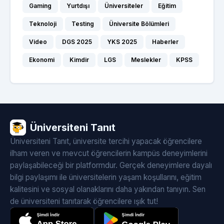
Gaming
Yurtdışı
Üniversiteler
Eğitim
Teknoloji
Testing
Üniversite Bölümleri
Video
DGS 2025
YKS 2025
Haberler
Ekonomi
Kimdir
LGS
Meslekler
KPSS
Üniversiteni Tanıt
Üniversiteni Tanıt, üniversite tercihi yapacak öğrencilere
ilham veren ve mevcut öğrencilerin kampüs deneyimlerini
paylaşabileceği bir platformdur. Gerçek deneyimlere dayalı
bilgi paylaşımı ile üniversitelerin yaşam koşullarını, eğitim
kalitesini ve sosyal olanaklarını daha yakından tanıyın. Sen
de üniversiteni tanıtarak öğrencilere ışık tut!