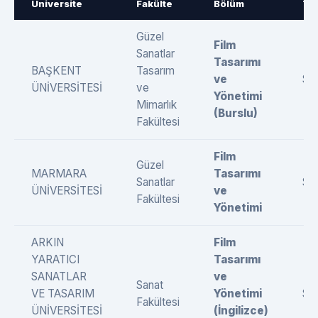
Üniversite
Fakülte
Bölüm
Tü
Güzel
Film
Sanatlar
Tasarımı
BAŞKENT
Tasarım
ve
SÖ
ÜNİVERSİTESİ
ve
Yönetimi
Mimarlık
(Burslu)
Fakültesi
Film
Güzel
MARMARA
Tasarımı
Sanatlar
SÖ
ÜNİVERSİTESİ
ve
Fakültesi
Yönetimi
ARKIN
Film
YARATICI
Tasarımı
SANATLAR
ve
Sanat
VE TASARIM
Yönetimi
SÖ
Fakültesi
ÜNİVERSİTESİ
(İngilizce)