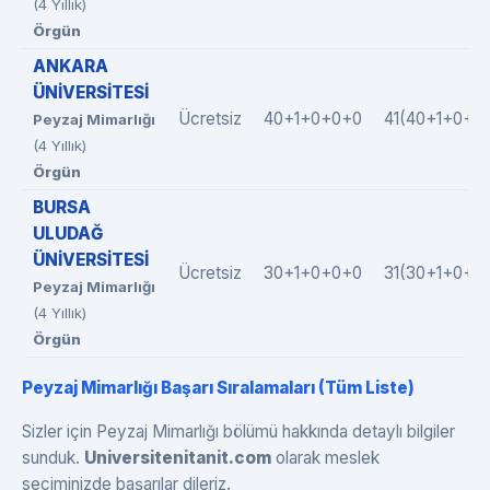
(4 Yıllık)
Örgün
ANKARA
ÜNİVERSİTESİ
Ücretsiz
40+1+0+0+0
41(40+1+0+0
Peyzaj Mimarlığı
(4 Yıllık)
Örgün
BURSA
ULUDAĞ
ÜNİVERSİTESİ
Ücretsiz
30+1+0+0+0
31(30+1+0+0
Peyzaj Mimarlığı
(4 Yıllık)
Örgün
Peyzaj Mimarlığı Başarı Sıralamaları (Tüm Liste)
Sizler için Peyzaj Mimarlığı bölümü hakkında detaylı bilgiler
sunduk.
Universitenitanit.com
olarak meslek
seçiminizde başarılar dileriz.