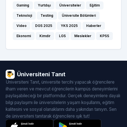
Gaming
Yurtdışı
Üniversiteler
Eğitim
Teknoloji
Testing
Üniversite Bölümleri
Video
DGS 2025
YKS 2025
Haberler
Ekonomi
Kimdir
LGS
Meslekler
KPSS
Üniversiteni Tanıt
Üniversiteni Tanıt, üniversite tercihi yapacak öğrencilere
ilham veren ve mevcut öğrencilerin kampüs deneyimlerini
paylaşabileceği bir platformdur. Gerçek deneyimlere dayalı
bilgi paylaşımı ile üniversitelerin yaşam koşullarını, eğitim
kalitesini ve sosyal olanaklarını daha yakından tanıyın. Sen
de üniversiteni tanıtarak öğrencilere ışık tut!