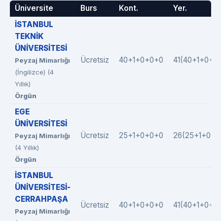
Üniversite
Burs
Kont.
Yer.
İSTANBUL
TEKNİK
ÜNİVERSİTESİ
Ücretsiz
40+1+0+0+0
41(40+1+0+0
Peyzaj Mimarlığı
(İngilizce) (4
Yıllık)
Örgün
EGE
ÜNİVERSİTESİ
Ücretsiz
25+1+0+0+0
26(25+1+0+0
Peyzaj Mimarlığı
(4 Yıllık)
Örgün
İSTANBUL
ÜNİVERSİTESİ-
CERRAHPAŞA
Ücretsiz
40+1+0+0+0
41(40+1+0+0
Peyzaj Mimarlığı