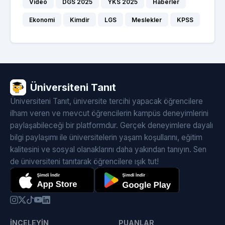
Video
DGS 2025
YKS 2025
Haberler
Ekonomi
Kimdir
LGS
Meslekler
KPSS
Üniversiteni Tanıt
Üniversiteni Tanıt, üniversite tercihi yapacak öğrencilere
ilham veren ve mevcut öğrencilerin kampüs deneyimlerini
paylaşabileceği bir platformdur. Gerçek deneyimlere dayalı
bilgi paylaşımı ile üniversitelerin yaşam koşullarını, eğitim
kalitesini ve sosyal olanaklarını daha yakından tanıyın. Sen
de üniversiteni tanıtarak öğrencilere ışık tut!
İNCELEYIN
PUANLAR